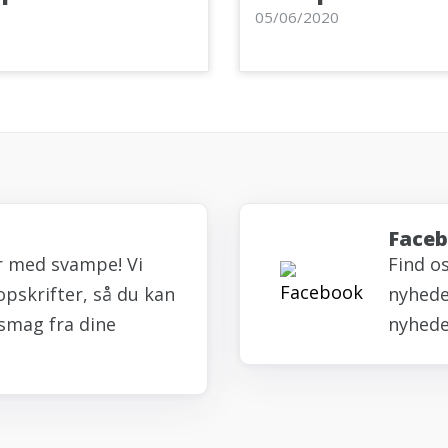
05/06/2020
Face
r med svampe! Vi
Find o
opskrifter, så du kan
nyheder
smag fra dine
nyhede