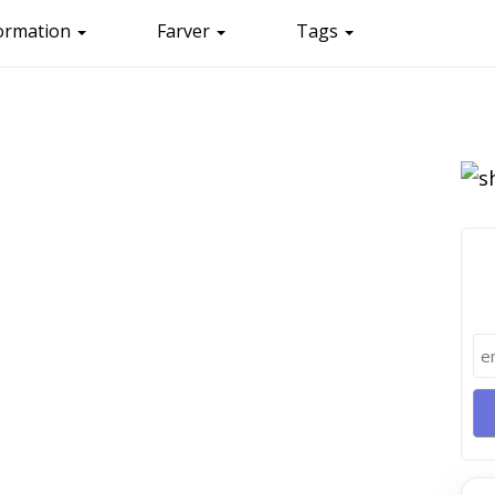
ormation
Farver
Tags
Få
bo