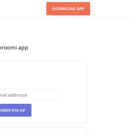
DOWNLOAD APP
 5 opskrifter med svampe i en E-
g. Skriv dig op her!