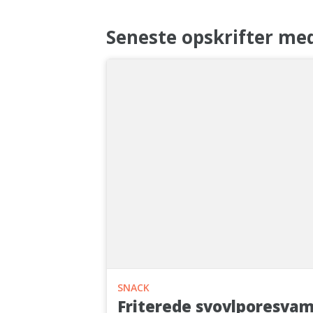
Seneste opskrifter me
SNACK
Friterede svovlporesva