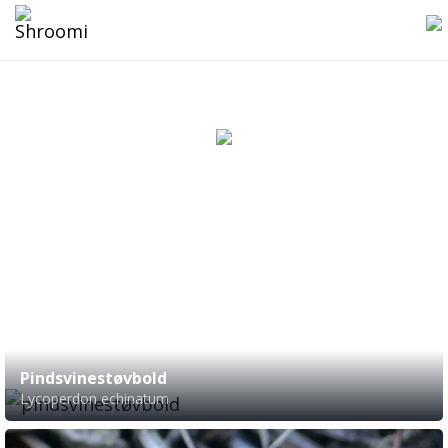
Tag: Pigge
6
svampe
Pindsvinestøvbold
Lycoperdon echinatum