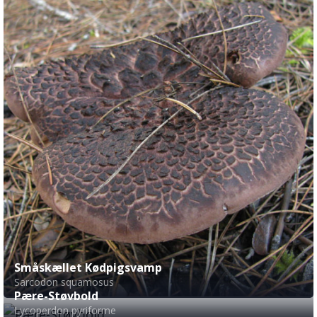
Småskællet Kødpigsvamp
Sarcodon squamosus
Pære-Støvbold
Lycoperdon pyriforme