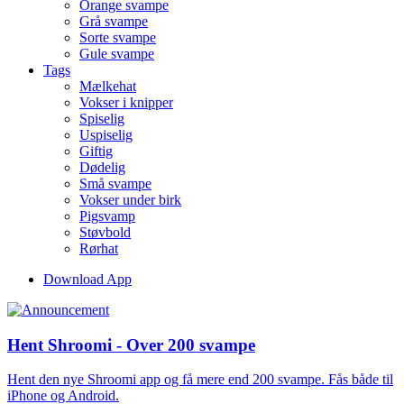
Orange svampe
Grå svampe
Sorte svampe
Gule svampe
Tags
Mælkehat
Vokser i knipper
Spiselig
Uspiselig
Giftig
Dødelig
Små svampe
Vokser under birk
Pigsvamp
Støvbold
Rørhat
Download App
Hent Shroomi - Over 200 svampe
Hent den nye Shroomi app og få mere end 200 svampe. Fås både til
iPhone og Android.