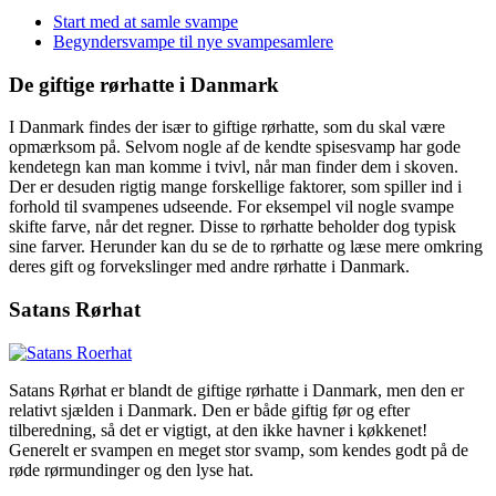
Start med at samle svampe
Begyndersvampe til nye svampesamlere
De giftige rørhatte i Danmark
I Danmark findes der især to giftige rørhatte, som du skal være
opmærksom på. Selvom nogle af de kendte spisesvamp har gode
kendetegn kan man komme i tvivl, når man finder dem i skoven.
Der er desuden rigtig mange forskellige faktorer, som spiller ind i
forhold til svampenes udseende. For eksempel vil nogle svampe
skifte farve, når det regner. Disse to rørhatte beholder dog typisk
sine farver. Herunder kan du se de to rørhatte og læse mere omkring
deres gift og forvekslinger med andre rørhatte i Danmark.
Satans Rørhat
Satans Rørhat er blandt de giftige rørhatte i Danmark, men den er
relativt sjælden i Danmark. Den er både giftig før og efter
tilberedning, så det er vigtigt, at den ikke havner i køkkenet!
Generelt er svampen en meget stor svamp, som kendes godt på de
røde rørmundinger og den lyse hat.