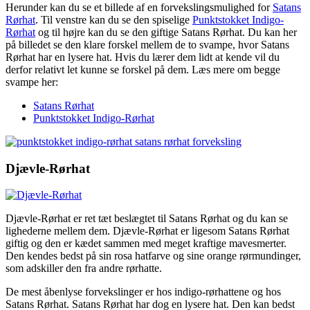
Herunder kan du se et billede af en forvekslingsmulighed for
Satans
Rørhat
. Til venstre kan du se den spiselige
Punktstokket Indigo-
Rørhat
og til højre kan du se den giftige Satans Rørhat. Du kan her
på billedet se den klare forskel mellem de to svampe, hvor Satans
Rørhat har en lysere hat. Hvis du lærer dem lidt at kende vil du
derfor relativt let kunne se forskel på dem. Læs mere om begge
svampe her:
Satans Rørhat
Punktstokket Indigo-Rørhat
Djævle-Rørhat
Djævle-Rørhat er ret tæt beslægtet til Satans Rørhat og du kan se
lighederne mellem dem. Djævle-Rørhat er ligesom Satans Rørhat
giftig og den er kædet sammen med meget kraftige mavesmerter.
Den kendes bedst på sin rosa hatfarve og sine orange rørmundinger,
som adskiller den fra andre rørhatte.
De mest åbenlyse forvekslinger er hos indigo-rørhattene og hos
Satans Rørhat. Satans Rørhat har dog en lysere hat. Den kan bedst