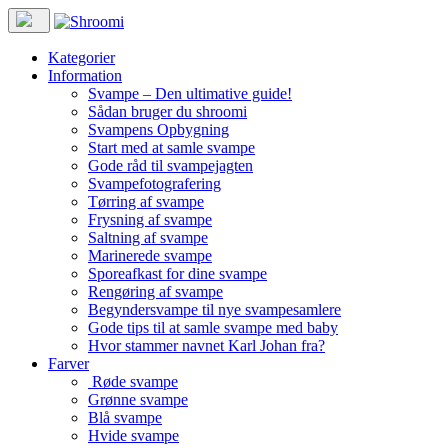
Kategorier
Information
Svampe – Den ultimative guide!
Sådan bruger du shroomi
Svampens Opbygning
Start med at samle svampe
Gode råd til svampejagten
Svampefotografering
Tørring af svampe
Frysning af svampe
Saltning af svampe
Marinerede svampe
Sporeafkast for dine svampe
Rengøring af svampe
Begyndersvampe til nye svampesamlere
Gode tips til at samle svampe med baby
Hvor stammer navnet Karl Johan fra?
Farver
Røde svampe
Grønne svampe
Blå svampe
Hvide svampe