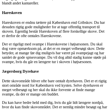
blandt andet kantareller.
Hareskoven
Hareskoven er endnu tættere på København end Gribskov. Du har
desuden rigtig gode muligheder for at tage offentlig transport til
skoven. Egentlig består Hareskoven af flere forskellige skove. Det
er derfor de ofte omtales Hareskovene.
Der er rigeligt med svampe i Hareskovene i højsæsonen. Du skal
dog være opmærksom på, at det er en meget velbesøgt skov. Dette
betyder, at mange før dig muligvis har været på svampejagt og har
samlet de gode spisesvampe. Du vil dog altid stadig kunne støde på
svampe, hvis du går en længere tur i skoven i højsæsonen.
Jægersborg Dyrehave
Dette skovområde bliver ofte bare omtalt dyrehaven. Det er et rigtig
stort område nord for København ved kysten. Selve dyrehaven er
meget velbesøgt og her skal du ikke forvente at finde mange
svampe, da der er mange om buddet.
Du kan have bedre held med dig, hvis du går lidt længere nordpå,
hvor du kan finde skovområdet. Det er nemlig mindre besøgt og har