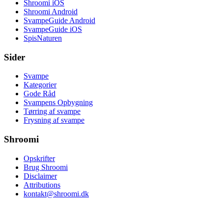
Shroomi iOS
Shroomi Android
SvampeGuide Android
SvampeGuide iOS
SpisNaturen
Sider
Svampe
Kategorier
Gode Råd
Svampens Opbygning
Tørring af svampe
Frysning af svampe
Shroomi
Opskrifter
Brug Shroomi
Disclaimer
Attributions
kontakt@shroomi.dk