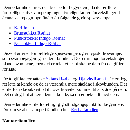
Denne familie er nok den bedste for begyndere, da der er flere
forskellige spisesvampe og ingen tydelige farlige forvekslinger. I
denne svampegruppe finder du følgende gode spisesvampe:
Karl Johan
Brunstokket Rørhat
Punktstokket Indigo-Rørhat
Netstokket Indigo-Rørhat
Disse 4 arter er fortræffelige spisesvampe og er typisk de svampe,
som svampejægere går efter i familien. Der er mulige forvekslinger
blandt svampene, men det er relativt let at skelne dem fra de giftige
rørhatte.
De to giftige rørhatte er
Satans Rørhat
og
Djævle-Rørhat
. De er dog
ret lette at kende og de er væsentlig mere sjældne i skovbunden. Det
er derfor ikke sikkert, at du overhovedet kommer til at støde på dem.
Det er dog fint at lære dem at kende, så du er bekendt med dem.
Denne familie er derfor et rigtig godt udgangspunkt for begyndere.
Du kan se alle svampe i familien her:
Rørhatfamilien
.
Kantarelfamilien