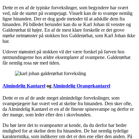
Dette er en af de typiske forvekslinger, som begyndere har svært
ved, når de starter på svampejagt. Visuelt kan de to svampe nemlig
ligne hinanden. Der er dog gode metoder til at adskille dem fra
hinanden. På billedet herunder kan du se Karl Johan til venstre og
Galderørhat til højre. En af de mest klare forskelle er det grove
mørke netmønster på stokken hos Galderørhat, som Karl Johan ikke
har.
Udover mønstret på stokken vil der være forskel på farven hos
rørmundingerne hos ældre eksemplarer af svampene. Galderørhat
får nemlig rosa rør med tiden.
Almindelig Kantarel
og
Almindelig Orangekantarel
Dette er en af de ande meget almindelige forvekslinger, som
svampejægere har svært ved at skelne fra hinanden. Den sker ofte,
da Almindelig Kantarel er en af de fineste spisesvampe og derfor er
der mange, som leder efter den i skovbunden.
Du bør lære det to svampearter at kende, da du derfor har bedre
mulighed for at skelne dem fra hinanden. De har nemlig tydelige
karakteristika, som indikerer om det er den ene eller den anden. På