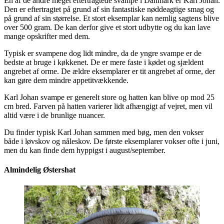
En af de andre meget eftertragtede svampe i Danmark er Karl Johan.
Den er eftertragtet på grund af sin fantastiske nøddeagtige smag og
på grund af sin størrelse. Et stort eksemplar kan nemlig sagtens blive
over 500 gram. De kan derfor give et stort udbytte og du kan lave
mange opskrifter med dem.
Typisk er svampene dog lidt mindre, da de yngre svampe er de
bedste at bruge i køkkenet. De er mere faste i kødet og sjældent
angrebet af orme. De ældre eksemplarer er tit angrebet af orme, der
kan gøre dem mindre appetitvækkende.
Karl Johan svampe er generelt store og hatten kan blive op mod 25
cm bred. Farven på hatten varierer lidt afhængigt af vejret, men vil
altid være i de brunlige nuancer.
Du finder typisk Karl Johan sammen med bøg, men den vokser
både i løvskov og nåleskov. De første eksemplarer vokser ofte i juni,
men du kan finde dem hyppigst i august/september.
Almindelig Østershat