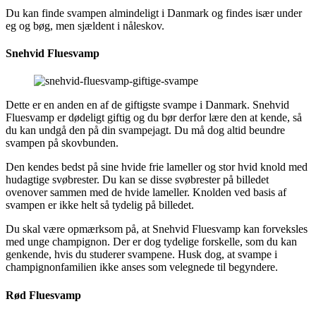
Du kan finde svampen almindeligt i Danmark og findes især under
eg og bøg, men sjældent i nåleskov.
Snehvid Fluesvamp
Dette er en anden en af de giftigste svampe i Danmark. Snehvid
Fluesvamp er dødeligt giftig og du bør derfor lære den at kende, så
du kan undgå den på din svampejagt. Du må dog altid beundre
svampen på skovbunden.
Den kendes bedst på sine hvide frie lameller og stor hvid knold med
hudagtige svøbrester. Du kan se disse svøbrester på billedet
ovenover sammen med de hvide lameller. Knolden ved basis af
svampen er ikke helt så tydelig på billedet.
Du skal være opmærksom på, at Snehvid Fluesvamp kan forveksles
med unge champignon. Der er dog tydelige forskelle, som du kan
genkende, hvis du studerer svampene. Husk dog, at svampe i
champignonfamilien ikke anses som velegnede til begyndere.
Rød Fluesvamp