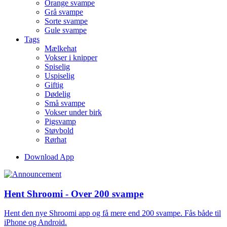
Orange svampe
Grå svampe
Sorte svampe
Gule svampe
Tags
Mælkehat
Vokser i knipper
Spiselig
Uspiselig
Giftig
Dødelig
Små svampe
Vokser under birk
Pigsvamp
Støvbold
Rørhat
Download App
Hent Shroomi - Over 200 svampe
Hent den nye Shroomi app og få mere end 200 svampe. Fås både til
iPhone og Android.