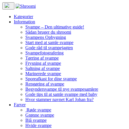
Kategorier
Information
Svampe – Den ultimative guide!
Sådan bruger du shroomi
Svampens Opbygning
Start med at samle svampe
Gode råd til svampejagten
Svampefotografering
Tørring af svampe
Frysning af svampe
Saltning af svampe
Marinerede svampe
Sporeafkast for dine svampe
Rengøring af svampe
Begyndersvampe til nye svampesamlere
Gode tips til at samle svampe med baby
Hvor stammer navnet Karl Johan fra?
Farver
Røde svampe
Grønne svampe
Blå svampe
Hvide svampe