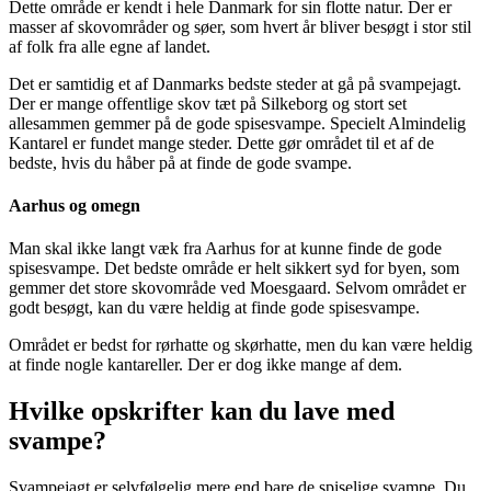
Dette område er kendt i hele Danmark for sin flotte natur. Der er
masser af skovområder og søer, som hvert år bliver besøgt i stor stil
af folk fra alle egne af landet.
Det er samtidig et af Danmarks bedste steder at gå på svampejagt.
Der er mange offentlige skov tæt på Silkeborg og stort set
allesammen gemmer på de gode spisesvampe. Specielt Almindelig
Kantarel er fundet mange steder. Dette gør området til et af de
bedste, hvis du håber på at finde de gode svampe.
Aarhus og omegn
Man skal ikke langt væk fra Aarhus for at kunne finde de gode
spisesvampe. Det bedste område er helt sikkert syd for byen, som
gemmer det store skovområde ved Moesgaard. Selvom området er
godt besøgt, kan du være heldig at finde gode spisesvampe.
Området er bedst for rørhatte og skørhatte, men du kan være heldig
at finde nogle kantareller. Der er dog ikke mange af dem.
Hvilke opskrifter kan du lave med
svampe?
Svampejagt er selvfølgelig mere end bare de spiselige svampe. Du