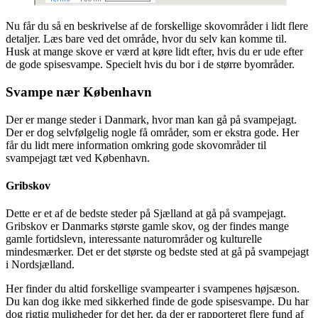
Nu får du så en beskrivelse af de forskellige skovområder i lidt flere
detaljer. Læs bare ved det område, hvor du selv kan komme til.
Husk at mange skove er værd at køre lidt efter, hvis du er ude efter
de gode spisesvampe. Specielt hvis du bor i de større byområder.
Svampe nær København
Der er mange steder i Danmark, hvor man kan gå på svampejagt.
Der er dog selvfølgelig nogle få områder, som er ekstra gode. Her
får du lidt mere information omkring gode skovområder til
svampejagt tæt ved København.
Gribskov
Dette er et af de bedste steder på Sjælland at gå på svampejagt.
Gribskov er Danmarks største gamle skov, og der findes mange
gamle fortidslevn, interessante naturområder og kulturelle
mindesmærker. Det er det største og bedste sted at gå på svampejagt
i Nordsjælland.
Her finder du altid forskellige svampearter i svampenes højsæson.
Du kan dog ikke med sikkerhed finde de gode spisesvampe. Du har
dog rigtig muligheder for det her, da der er rapporteret flere fund af