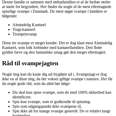
Denne familie er sammen med rørhatfamilien et af de bedste steder
at starte for begyndere. Her finder du nogle af de mest eftertragtede
spiselige svampe i Danmark. De mest søgte svampe i familien er
følgende:
Almindelig Kantarel
Tragt-kantarel
Trompetsvamp
Disse tre svampe er meget kendte. Det er dog klart mest Almindelig
Kantarel, som folk forbinder med kantarelfamilien. Den flotte
gyldne farve og den fantastiske smag gør den meget eftertragtet.
Råd til svampejagten
Nogle ting kan du kaste dig ud frygtløst ud i. Svampejagt er dog
ikke en af disse ting, da der vokser giftige svampe i naturen. Her får
du nogle gode råd, som du altid bør følge:
Du skal kun spise svampe, som du med 100% sikkerhed kan
identificere.
Spis kun svampe, som er godkendte til spisning.
Spis som udgangspunkt ikke svampene rå.
Spis ikke alt for mange svampe generelt. De er relativt tungt
fordøjelige.