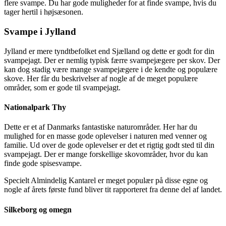
flere svampe. Du har gode muligheder for at finde svampe, hvis du
tager hertil i højsæsonen.
Svampe i Jylland
Jylland er mere tyndtbefolket end Sjælland og dette er godt for din
svampejagt. Der er nemlig typisk færre svampejægere per skov. Der
kan dog stadig være mange svampejægere i de kendte og populære
skove. Her får du beskrivelser af nogle af de meget populære
områder, som er gode til svampejagt.
Nationalpark Thy
Dette er et af Danmarks fantastiske naturområder. Her har du
mulighed for en masse gode oplevelser i naturen med venner og
familie. Ud over de gode oplevelser er det et rigtig godt sted til din
svampejagt. Der er mange forskellige skovområder, hvor du kan
finde gode spisesvampe.
Specielt Almindelig Kantarel er meget populær på disse egne og
nogle af årets første fund bliver tit rapporteret fra denne del af landet.
Silkeborg og omegn