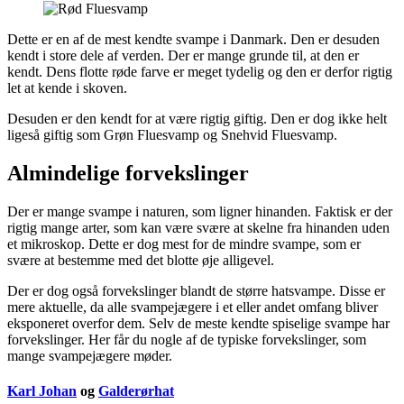
Dette er en af de mest kendte svampe i Danmark. Den er desuden
kendt i store dele af verden. Der er mange grunde til, at den er
kendt. Dens flotte røde farve er meget tydelig og den er derfor rigtig
let at kende i skoven.
Desuden er den kendt for at være rigtig giftig. Den er dog ikke helt
ligeså giftig som Grøn Fluesvamp og Snehvid Fluesvamp.
Almindelige forvekslinger
Der er mange svampe i naturen, som ligner hinanden. Faktisk er der
rigtig mange arter, som kan være svære at skelne fra hinanden uden
et mikroskop. Dette er dog mest for de mindre svampe, som er
svære at bestemme med det blotte øje alligevel.
Der er dog også forvekslinger blandt de større hatsvampe. Disse er
mere aktuelle, da alle svampejægere i et eller andet omfang bliver
eksponeret overfor dem. Selv de meste kendte spiselige svampe har
forvekslinger. Her får du nogle af de typiske forvekslinger, som
mange svampejægere møder.
Karl Johan
og
Galderørhat