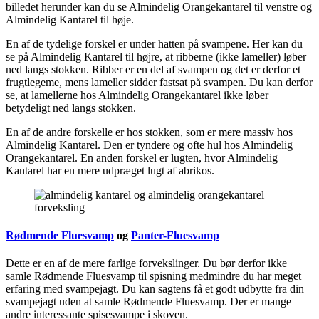
billedet herunder kan du se Almindelig Orangekantarel til venstre og
Almindelig Kantarel til høje.
En af de tydelige forskel er under hatten på svampene. Her kan du
se på Almindelig Kantarel til højre, at ribberne (ikke lameller) løber
ned langs stokken. Ribber er en del af svampen og det er derfor et
frugtlegeme, mens lameller sidder fastsat på svampen. Du kan derfor
se, at lamellerne hos Almindelig Orangekantarel ikke løber
betydeligt ned langs stokken.
En af de andre forskelle er hos stokken, som er mere massiv hos
Almindelig Kantarel. Den er tyndere og ofte hul hos Almindelig
Orangekantarel. En anden forskel er lugten, hvor Almindelig
Kantarel har en mere udpræget lugt af abrikos.
Rødmende Fluesvamp
og
Panter-Fluesvamp
Dette er en af de mere farlige forvekslinger. Du bør derfor ikke
samle Rødmende Fluesvamp til spisning medmindre du har meget
erfaring med svampejagt. Du kan sagtens få et godt udbytte fra din
svampejagt uden at samle Rødmende Fluesvamp. Der er mange
andre interessante spisesvampe i skoven.