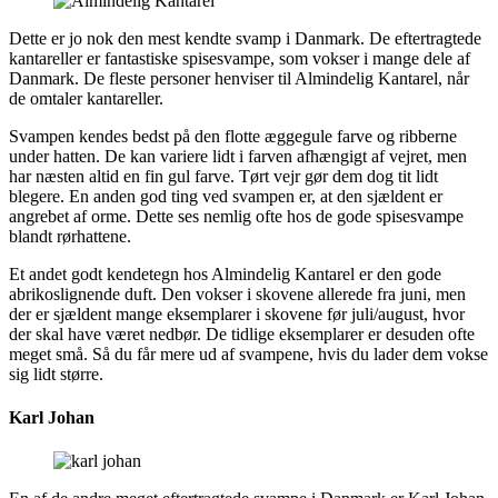
Dette er jo nok den mest kendte svamp i Danmark. De eftertragtede
kantareller er fantastiske spisesvampe, som vokser i mange dele af
Danmark. De fleste personer henviser til Almindelig Kantarel, når
de omtaler kantareller.
Svampen kendes bedst på den flotte æggegule farve og ribberne
under hatten. De kan variere lidt i farven afhængigt af vejret, men
har næsten altid en fin gul farve. Tørt vejr gør dem dog tit lidt
blegere. En anden god ting ved svampen er, at den sjældent er
angrebet af orme. Dette ses nemlig ofte hos de gode spisesvampe
blandt rørhattene.
Et andet godt kendetegn hos Almindelig Kantarel er den gode
abrikoslignende duft. Den vokser i skovene allerede fra juni, men
der er sjældent mange eksemplarer i skovene før juli/august, hvor
der skal have været nedbør. De tidlige eksemplarer er desuden ofte
meget små. Så du får mere ud af svampene, hvis du lader dem vokse
sig lidt større.
Karl Johan