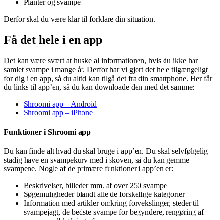
Planter og svampe
Derfor skal du være klar til forklare din situation.
Få det hele i en app
Det kan være svært at huske al informationen, hvis du ikke har
samlet svampe i mange år. Derfor har vi gjort det hele tilgængeligt
for dig i en app, så du altid kan tilgå det fra din smartphone. Her får
du links til app’en, så du kan downloade den med det samme:
Shroomi app – Android
Shroomi app – iPhone
Funktioner i Shroomi app
Du kan finde alt hvad du skal bruge i app’en. Du skal selvfølgelig
stadig have en svampekurv med i skoven, så du kan gemme
svampene. Nogle af de primære funktioner i app’en er:
Beskrivelser, billeder mm. af over 250 svampe
Søgemuligheder blandt alle de forskellige kategorier
Information med artikler omkring forvekslinger, steder til
svampejagt, de bedste svampe for begyndere, rengøring af