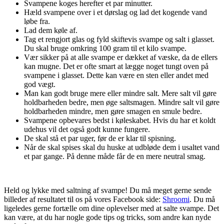
Svampene koges herefter et par minutter.
Hæld svampene over i et dørslag og lad det kogende vand
løbe fra.
Lad dem køle af.
Tag et rengjort glas og fyld skiftevis svampe og salt i glasset.
Du skal bruge omkring 100 gram til et kilo svampe.
Vær sikker på at alle svampe er dækket af væske, da de ellers
kan mugne. Det er ofte smart at lægge noget tungt oven på
svampene i glasset. Dette kan være en sten eller andet med
god vægt.
Man kan godt bruge mere eller mindre salt. Mere salt vil gøre
holdbarheden bedre, men øge saltsmagen. Mindre salt vil gøre
holdbarheden mindre, men gøre smagen en smule bedre.
Svampene opbevares bedst i køleskabet. Hvis du har et koldt
udehus vil det også godt kunne fungere.
De skal stå et par uger, før de er klar til spisning.
Når de skal spises skal du huske at udbløde dem i usaltet vand
et par gange. På denne måde får de en mere neutral smag.
Held og lykke med saltning af svampe! Du må meget gerne sende
billeder af resultatet til os på vores Facebook side:
Shroomi
. Du må
ligeledes gerne fortælle om dine oplevelser med at salte svampe. Det
kan være, at du har nogle gode tips og tricks, som andre kan nyde