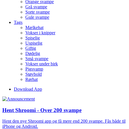
Orange svampe
Grå svampe
Sorte svampe
Gule svampe
Tags
Mælkehat
Vokser i knipper
Spiselig
Uspiselig
Giftig
Dødelig
Små svampe
Vokser under birk
Pigsvamp
Støvbold
Rørhat
Download App
Hent Shroomi - Over 200 svampe
Hent den nye Shroomi app og få mere end 200 svampe. Fås både til
iPhone og Android.