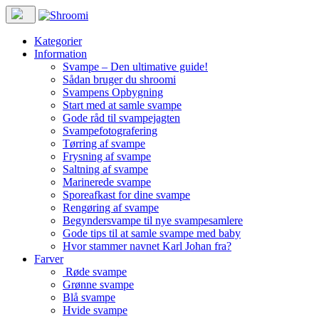
Kategorier
Information
Svampe – Den ultimative guide!
Sådan bruger du shroomi
Svampens Opbygning
Start med at samle svampe
Gode råd til svampejagten
Svampefotografering
Tørring af svampe
Frysning af svampe
Saltning af svampe
Marinerede svampe
Sporeafkast for dine svampe
Rengøring af svampe
Begyndersvampe til nye svampesamlere
Gode tips til at samle svampe med baby
Hvor stammer navnet Karl Johan fra?
Farver
Røde svampe
Grønne svampe
Blå svampe
Hvide svampe