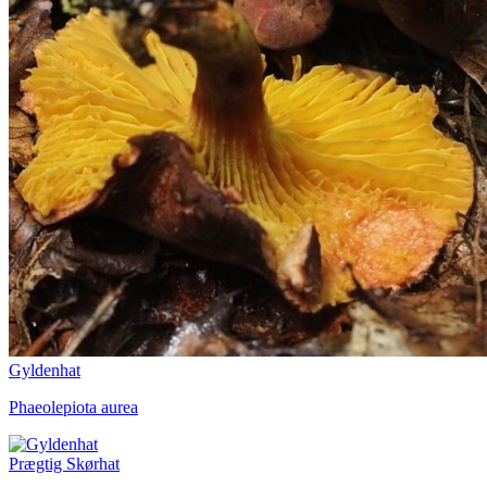
Gyldenhat
Phaeolepiota aurea
Prægtig Skørhat