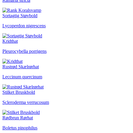
Ramaria stricta
Sortagtig Støvbold
Lycoperdon nigrescens
Kridthat
Pleurocybella porrigens
Rustrød Skælrørhat
Leccinum quercinum
Stilket Bruskbold
Scleroderma verrucosum
Rødbrun Rørhat
Boletus pinophilus