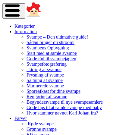
Kategorier
Information
Svampe – Den ultimative guide!
Sådan bruger du shroomi
Svampens Opbygning
Start med at samle svampe
Gode råd til svampejagten
Svampefotografering
Tørring af svampe
Frysning af svampe
Saltning af svampe
Marinerede svampe
Sporeafkast for dine svampe
Rengøring af svampe
Begyndersvampe til nye svampesamlere
Gode tips til at samle svampe med baby
Hvor stammer navnet Karl Johan fra?
Farver
Røde svampe
Grønne svampe
Blå svampe