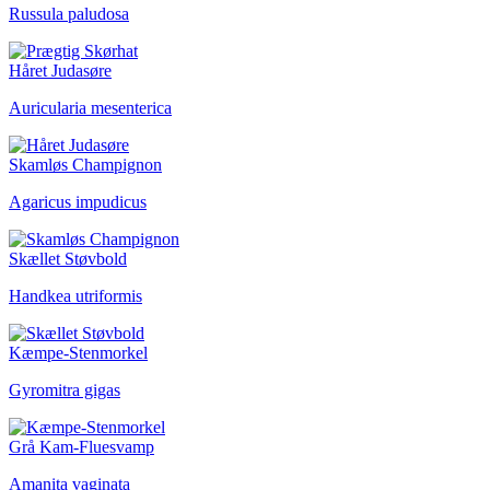
Russula paludosa
Håret Judasøre
Auricularia mesenterica
Skamløs Champignon
Agaricus impudicus
Skællet Støvbold
Handkea utriformis
Kæmpe-Stenmorkel
Gyromitra gigas
Grå Kam-Fluesvamp
Amanita vaginata