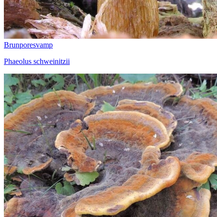
Brunporesvamp
Phaeolus schweinitzii