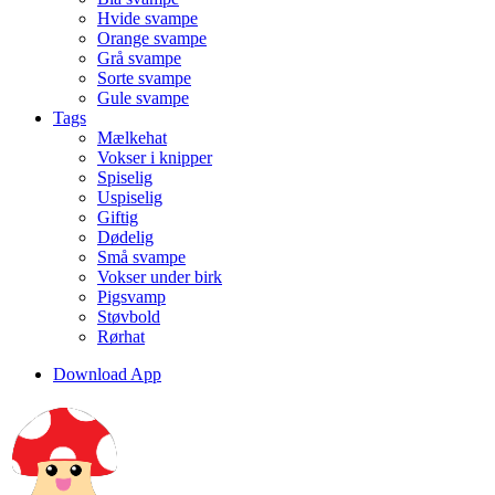
Hvide svampe
Orange svampe
Grå svampe
Sorte svampe
Gule svampe
Tags
Mælkehat
Vokser i knipper
Spiselig
Uspiselig
Giftig
Dødelig
Små svampe
Vokser under birk
Pigsvamp
Støvbold
Rørhat
Download App