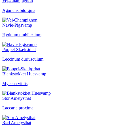
Vej-Champignon
Agaricus bitorquis
Navle-Pigsvamp
Hydnum umbilicatum
Poppel-Skælrørhat
Leccinum duriusculum
Blankstokket Huesvamp
Mycena vitilis
Stor Ametysthat
Laccaria proxima
Rød Ametysthat