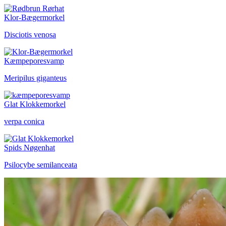
Klor-Bægermorkel
Disciotis venosa
Kæmpeporesvamp
Meripilus giganteus
Glat Klokkemorkel
verpa conica
Spids Nøgenhat
Psilocybe semilanceata