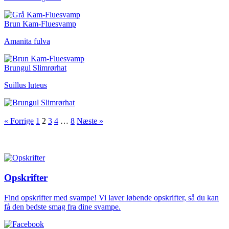
Brun Kam-Fluesvamp
Amanita fulva
Brungul Slimrørhat
Suillus luteus
« Forrige
1
2
3
4
…
8
Næste »
Opskrifter
Find opskrifter med svampe! Vi laver løbende opskrifter, så du kan
få den bedste smag fra dine svampe.