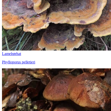
Lamelrørhat
Phylloporus pelletieri