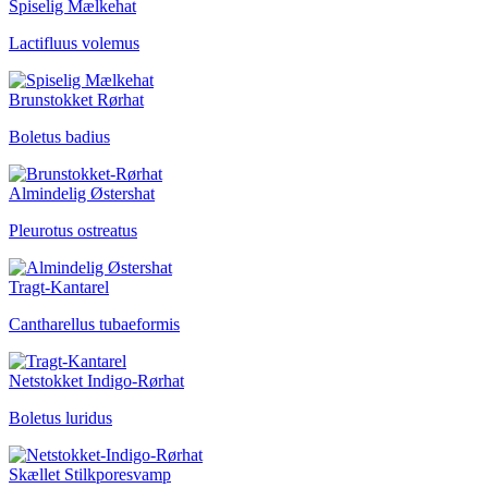
Spiselig Mælkehat
Lactifluus volemus
Brunstokket Rørhat
Boletus badius
Almindelig Østershat
Pleurotus ostreatus
Tragt-Kantarel
Cantharellus tubaeformis
Netstokket Indigo-Rørhat
Boletus luridus
Skællet Stilkporesvamp