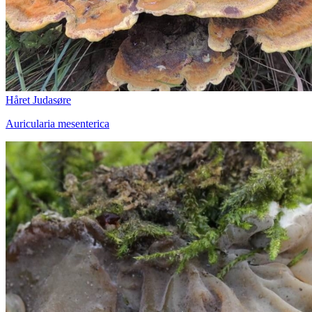
Håret Judasøre
Auricularia mesenterica