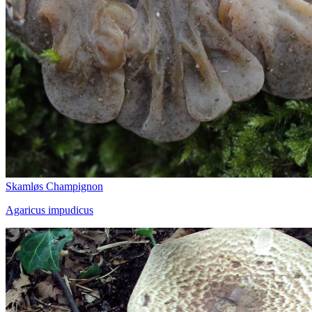
Skamløs Champignon
Agaricus impudicus