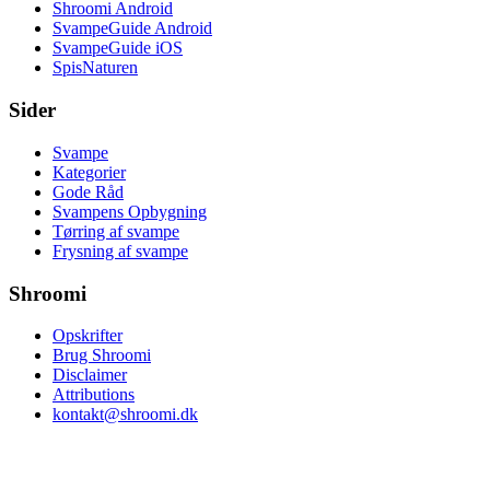
Shroomi Android
SvampeGuide Android
SvampeGuide iOS
SpisNaturen
Sider
Svampe
Kategorier
Gode Råd
Svampens Opbygning
Tørring af svampe
Frysning af svampe
Shroomi
Opskrifter
Brug Shroomi
Disclaimer
Attributions
kontakt@shroomi.dk