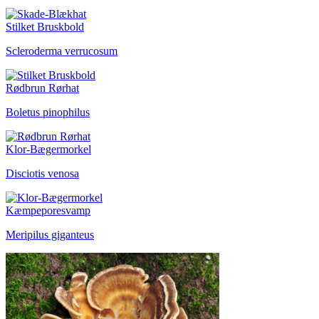
Stilket Bruskbold
Scleroderma verrucosum
Rødbrun Rørhat
Boletus pinophilus
Klor-Bægermorkel
Disciotis venosa
Kæmpeporesvamp
Meripilus giganteus