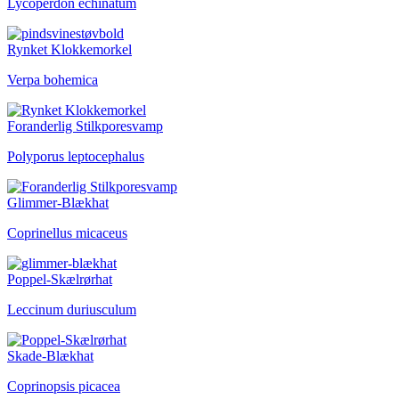
Lycoperdon echinatum
Rynket Klokkemorkel
Verpa bohemica
Foranderlig Stilkporesvamp
Polyporus leptocephalus
Glimmer-Blækhat
Coprinellus micaceus
Poppel-Skælrørhat
Leccinum duriusculum
Skade-Blækhat
Coprinopsis picacea