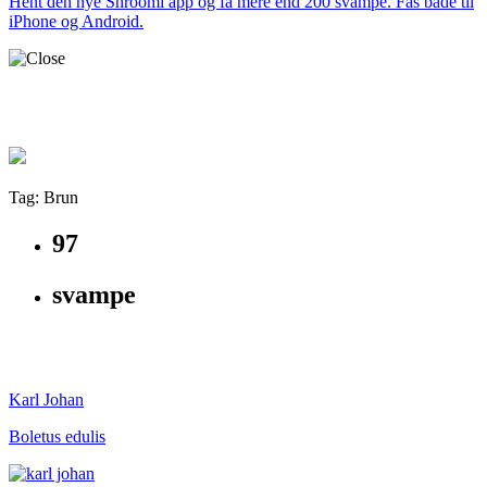
Hent den nye Shroomi app og få mere end 200 svampe. Fås både til
iPhone og Android.
Tag: Brun
97
svampe
Karl Johan
Boletus edulis