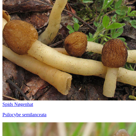
Spids Nøgenhat
Psilocybe semilanceata