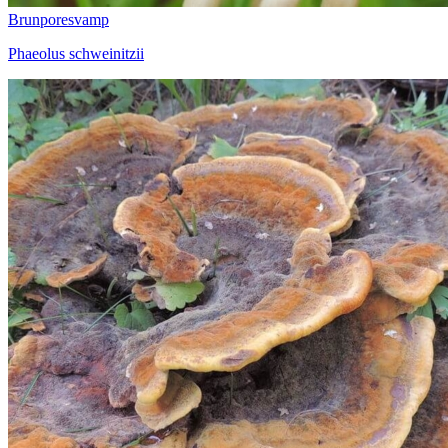
Brunporesvamp
Phaeolus schweinitzii