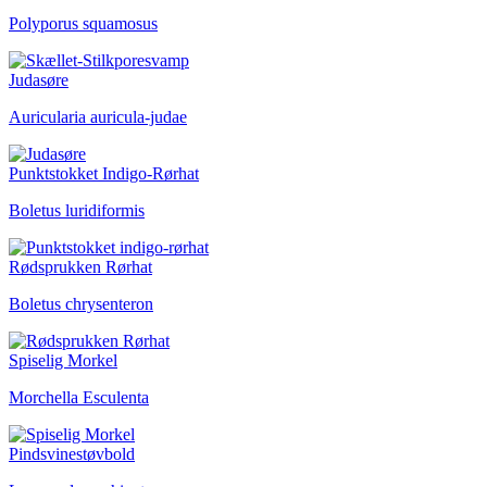
Polyporus squamosus
Judasøre
Auricularia auricula-judae
Punktstokket Indigo-Rørhat
Boletus luridiformis
Rødsprukken Rørhat
Boletus chrysenteron
Spiselig Morkel
Morchella Esculenta
Pindsvinestøvbold