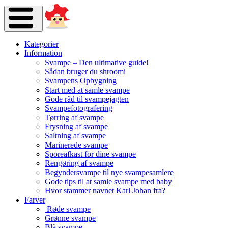
Kategorier
Information
Svampe – Den ultimative guide!
Sådan bruger du shroomi
Svampens Opbygning
Start med at samle svampe
Gode råd til svampejagten
Svampefotografering
Tørring af svampe
Frysning af svampe
Saltning af svampe
Marinerede svampe
Sporeafkast for dine svampe
Rengøring af svampe
Begyndersvampe til nye svampesamlere
Gode tips til at samle svampe med baby
Hvor stammer navnet Karl Johan fra?
Farver
Røde svampe
Grønne svampe
Blå svampe