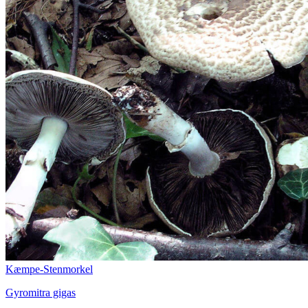
Kæmpe-Stenmorkel
Gyromitra gigas