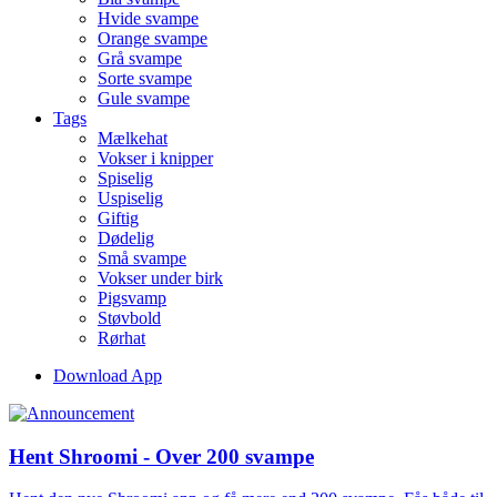
Hvide svampe
Orange svampe
Grå svampe
Sorte svampe
Gule svampe
Tags
Mælkehat
Vokser i knipper
Spiselig
Uspiselig
Giftig
Dødelig
Små svampe
Vokser under birk
Pigsvamp
Støvbold
Rørhat
Download App
Hent Shroomi - Over 200 svampe