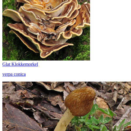
Glat Klokkemorkel
verpa conica