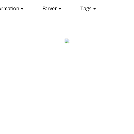
ormation
Farver
Tags
Tag: Lysegule lameller
1
svampe