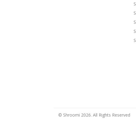
S
S
S
S
S
© Shroomi 2026. All Rights Reserved