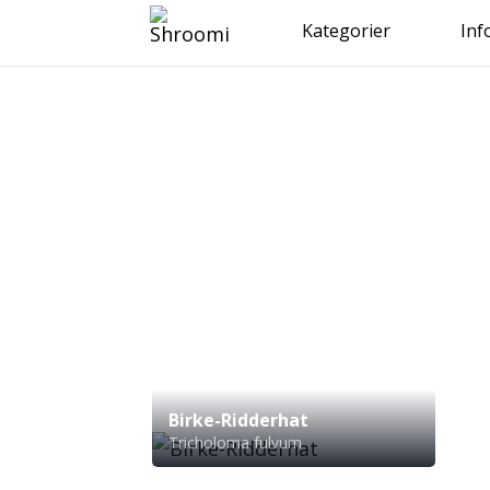
Kategorier
Inf
Birke-Ridderhat
Tricholoma fulvum