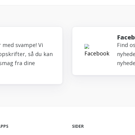
Face
r med svampe! Vi
Find o
opskrifter, så du kan
nyheder
smag fra dine
nyhede
APPS
SIDER