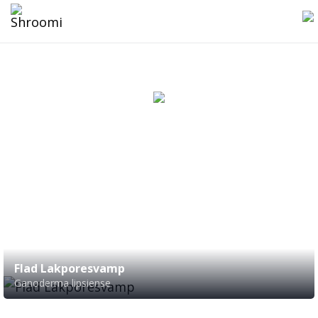
Kategori: Lakporesvampfamilien
1
svampe
Flad Lakporesvamp
Ganoderma lipsiense