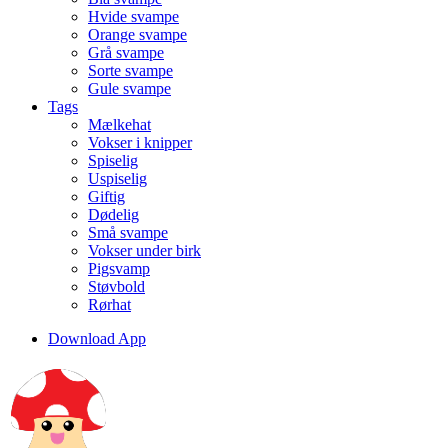
Hvide svampe
Orange svampe
Grå svampe
Sorte svampe
Gule svampe
Tags
Mælkehat
Vokser i knipper
Spiselig
Uspiselig
Giftig
Dødelig
Små svampe
Vokser under birk
Pigsvamp
Støvbold
Rørhat
Download App