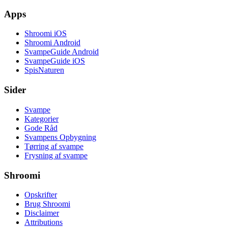
Apps
Shroomi iOS
Shroomi Android
SvampeGuide Android
SvampeGuide iOS
SpisNaturen
Sider
Svampe
Kategorier
Gode Råd
Svampens Opbygning
Tørring af svampe
Frysning af svampe
Shroomi
Opskrifter
Brug Shroomi
Disclaimer
Attributions