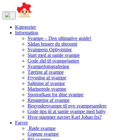
Kategorier
Information
Svampe – Den ultimative guide!
Sådan bruger du shroomi
Svampens Opbygning
Start med at samle svampe
Gode råd til svampejagten
Svampefotografering
Tørring af svampe
Frysning af svampe
Saltning af svampe
Marinerede svampe
Sporeafkast for dine svampe
Rengøring af svampe
Begyndersvampe til nye svampesamlere
Gode tips til at samle svampe med baby
Hvor stammer navnet Karl Johan fra?
Farver
Røde svampe
Grønne svampe
Blå svampe