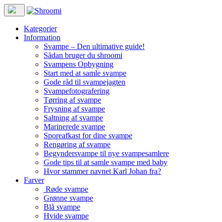
Kategorier
Information
Svampe – Den ultimative guide!
Sådan bruger du shroomi
Svampens Opbygning
Start med at samle svampe
Gode råd til svampejagten
Svampefotografering
Tørring af svampe
Frysning af svampe
Saltning af svampe
Marinerede svampe
Sporeafkast for dine svampe
Rengøring af svampe
Begyndersvampe til nye svampesamlere
Gode tips til at samle svampe med baby
Hvor stammer navnet Karl Johan fra?
Farver
Røde svampe
Grønne svampe
Blå svampe
Hvide svampe