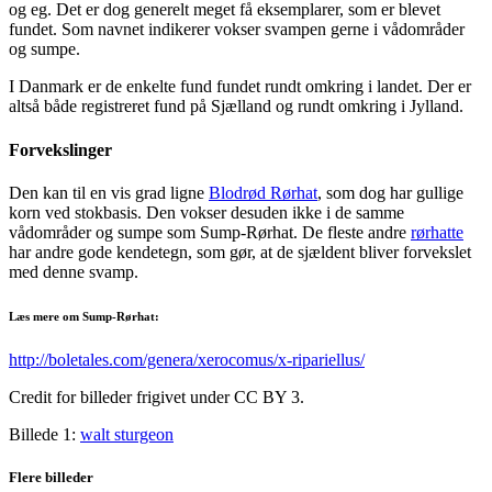
og eg. Det er dog generelt meget få eksemplarer, som er blevet
fundet. Som navnet indikerer vokser svampen gerne i vådområder
og sumpe.
I Danmark er de enkelte fund fundet rundt omkring i landet. Der er
altså både registreret fund på Sjælland og rundt omkring i Jylland.
Forvekslinger
Den kan til en vis grad ligne
Blodrød Rørhat
, som dog har gullige
korn ved stokbasis. Den vokser desuden ikke i de samme
vådområder og sumpe som Sump-Rørhat. De fleste andre
rørhatte
har andre gode kendetegn, som gør, at de sjældent bliver forvekslet
med denne svamp.
Læs mere om Sump-Rørhat:
http://boletales.com/genera/xerocomus/x-ripariellus/
Credit for billeder frigivet under CC BY 3.
Billede 1:
walt sturgeon
Flere billeder