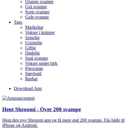
Orange svampe
Grå svampe
Sorte svampe
Gule svampe
Tags
Mælkehat
Vokser i knipper
Spiselig
Uspiselig
Giftig
Dødelig
Små svampe
Vokser under birk
Pigsvamp
Støvbold
Rørhat
Download App
Hent Shroomi - Over 200 svampe
Hent den nye Shroomi app og få mere end 200 svampe. Fås både til
iPhone og Android.