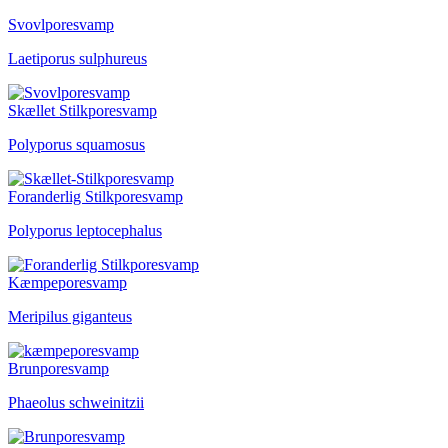
Svovlporesvamp
Laetiporus sulphureus
Skællet Stilkporesvamp
Polyporus squamosus
Foranderlig Stilkporesvamp
Polyporus leptocephalus
Kæmpeporesvamp
Meripilus giganteus
Brunporesvamp
Phaeolus schweinitzii