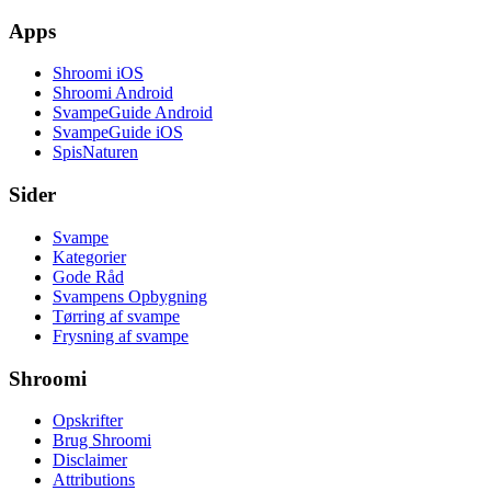
Apps
Shroomi iOS
Shroomi Android
SvampeGuide Android
SvampeGuide iOS
SpisNaturen
Sider
Svampe
Kategorier
Gode Råd
Svampens Opbygning
Tørring af svampe
Frysning af svampe
Shroomi
Opskrifter
Brug Shroomi
Disclaimer
Attributions