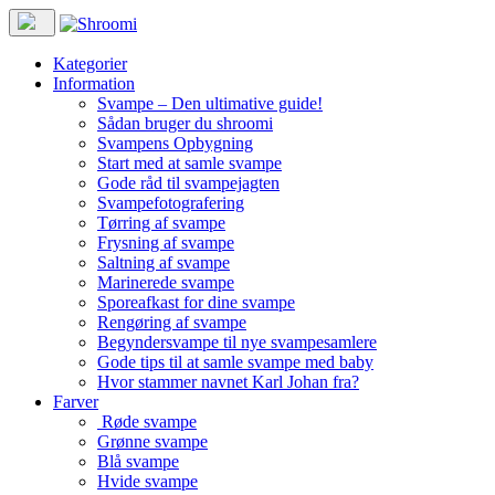
Kategorier
Information
Svampe – Den ultimative guide!
Sådan bruger du shroomi
Svampens Opbygning
Start med at samle svampe
Gode råd til svampejagten
Svampefotografering
Tørring af svampe
Frysning af svampe
Saltning af svampe
Marinerede svampe
Sporeafkast for dine svampe
Rengøring af svampe
Begyndersvampe til nye svampesamlere
Gode tips til at samle svampe med baby
Hvor stammer navnet Karl Johan fra?
Farver
Røde svampe
Grønne svampe
Blå svampe
Hvide svampe