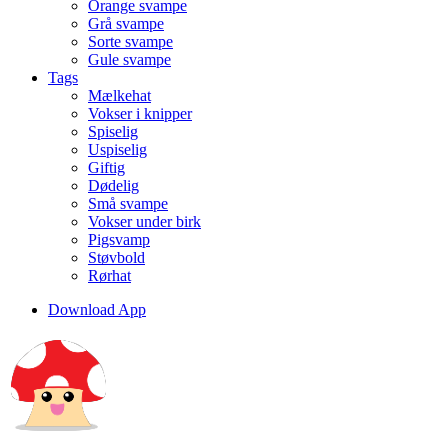
Orange svampe
Grå svampe
Sorte svampe
Gule svampe
Tags
Mælkehat
Vokser i knipper
Spiselig
Uspiselig
Giftig
Dødelig
Små svampe
Vokser under birk
Pigsvamp
Støvbold
Rørhat
Download App