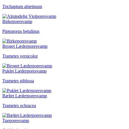
Trichaptum abietinum
Birkeporesvamp
Piptoporus betulinus
Broget Læderporesvamp
Trametes versicolor
Puklet Læderporesvamp
Trametes gibbosa
Bæltet Læderporesvamp
Trametes ochracea
Tueporesvamp