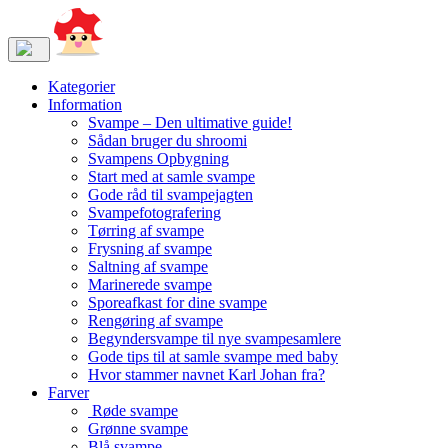
Kategorier
Information
Svampe – Den ultimative guide!
Sådan bruger du shroomi
Svampens Opbygning
Start med at samle svampe
Gode råd til svampejagten
Svampefotografering
Tørring af svampe
Frysning af svampe
Saltning af svampe
Marinerede svampe
Sporeafkast for dine svampe
Rengøring af svampe
Begyndersvampe til nye svampesamlere
Gode tips til at samle svampe med baby
Hvor stammer navnet Karl Johan fra?
Farver
Røde svampe
Grønne svampe
Blå svampe