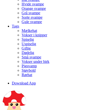
Hvide svampe
Orange svampe
Grå svampe
Sorte svampe
Gule svampe
Tags
Mælkehat
Vokser i knipper
Spiselig
Uspiselig
Giftig
Dødelig
Små svampe
Vokser under birk
Pigsvamp
Støvbold
Rørhat
Download App