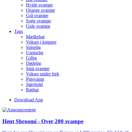
Hvide svampe
Orange svampe
Grå svampe
Sorte svampe
Gule svampe
Tags
Mælkehat
Vokser i knipper
Spiselig
Uspiselig
Giftig
Dødelig
Små svampe
Vokser under birk
Pigsvamp
Støvbold
Rørhat
Download App
Hent Shroomi - Over 200 svampe