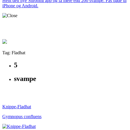
Hent den nye Shroomi app og få mere end 200 svampe. Fås både til
iPhone og Android.
Tag: Fladhat
5
svampe
Knippe-Fladhat
Gymnopus confluens