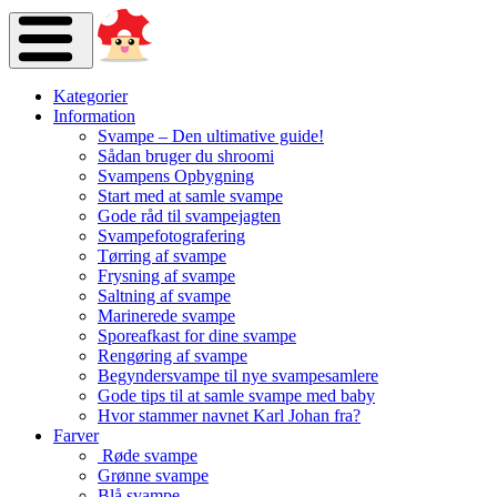
Kategorier
Information
Svampe – Den ultimative guide!
Sådan bruger du shroomi
Svampens Opbygning
Start med at samle svampe
Gode råd til svampejagten
Svampefotografering
Tørring af svampe
Frysning af svampe
Saltning af svampe
Marinerede svampe
Sporeafkast for dine svampe
Rengøring af svampe
Begyndersvampe til nye svampesamlere
Gode tips til at samle svampe med baby
Hvor stammer navnet Karl Johan fra?
Farver
Røde svampe
Grønne svampe
Blå svampe