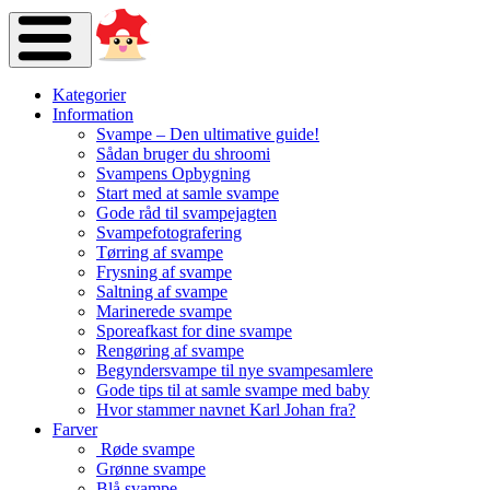
Kategorier
Information
Svampe – Den ultimative guide!
Sådan bruger du shroomi
Svampens Opbygning
Start med at samle svampe
Gode råd til svampejagten
Svampefotografering
Tørring af svampe
Frysning af svampe
Saltning af svampe
Marinerede svampe
Sporeafkast for dine svampe
Rengøring af svampe
Begyndersvampe til nye svampesamlere
Gode tips til at samle svampe med baby
Hvor stammer navnet Karl Johan fra?
Farver
Røde svampe
Grønne svampe
Blå svampe