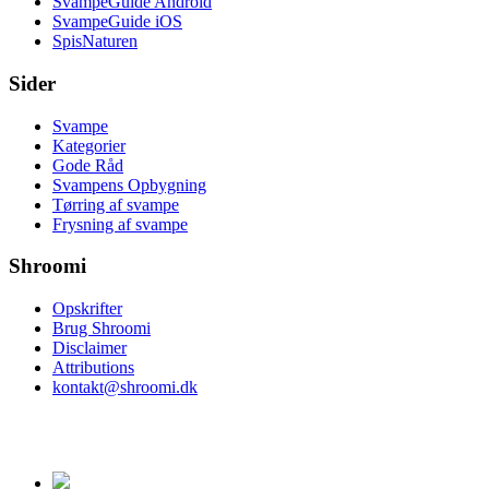
SvampeGuide Android
SvampeGuide iOS
SpisNaturen
Sider
Svampe
Kategorier
Gode Råd
Svampens Opbygning
Tørring af svampe
Frysning af svampe
Shroomi
Opskrifter
Brug Shroomi
Disclaimer
Attributions
kontakt@shroomi.dk