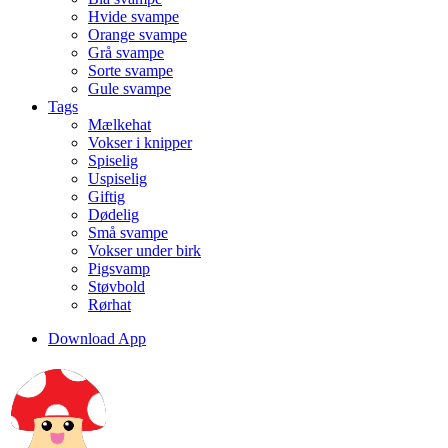
Hvide svampe
Orange svampe
Grå svampe
Sorte svampe
Gule svampe
Tags
Mælkehat
Vokser i knipper
Spiselig
Uspiselig
Giftig
Dødelig
Små svampe
Vokser under birk
Pigsvamp
Støvbold
Rørhat
Download App