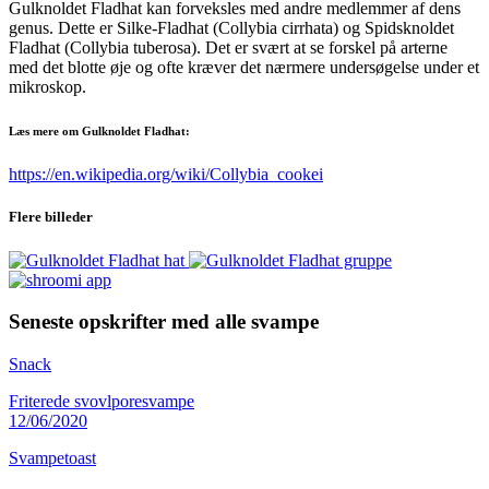
Gulknoldet Fladhat kan forveksles med andre medlemmer af dens
genus. Dette er Silke-Fladhat (Collybia cirrhata) og Spidsknoldet
Fladhat (Collybia tuberosa). Det er svært at se forskel på arterne
med det blotte øje og ofte kræver det nærmere undersøgelse under et
mikroskop.
Læs mere om Gulknoldet Fladhat:
https://en.wikipedia.org/wiki/Collybia_cookei
Flere billeder
Seneste opskrifter med alle svampe
Snack
Friterede svovlporesvampe
12/06/2020
Svampetoast