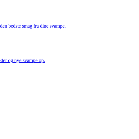
å den bedste smag fra dine svampe.
heder og nye svampe op.