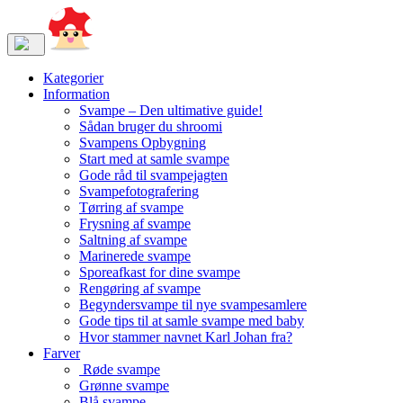
Kategorier
Information
Svampe – Den ultimative guide!
Sådan bruger du shroomi
Svampens Opbygning
Start med at samle svampe
Gode råd til svampejagten
Svampefotografering
Tørring af svampe
Frysning af svampe
Saltning af svampe
Marinerede svampe
Sporeafkast for dine svampe
Rengøring af svampe
Begyndersvampe til nye svampesamlere
Gode tips til at samle svampe med baby
Hvor stammer navnet Karl Johan fra?
Farver
Røde svampe
Grønne svampe
Blå svampe