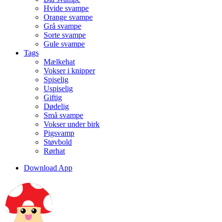
Hvide svampe
Orange svampe
Grå svampe
Sorte svampe
Gule svampe
Tags
Mælkehat
Vokser i knipper
Spiselig
Uspiselig
Giftig
Dødelig
Små svampe
Vokser under birk
Pigsvamp
Støvbold
Rørhat
Download App