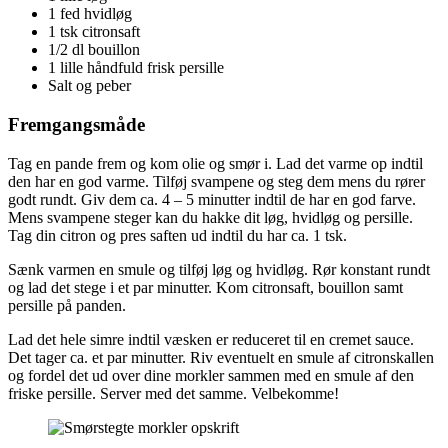
1 fed hvidløg
1 tsk citronsaft
1/2 dl bouillon
1 lille håndfuld frisk persille
Salt og peber
Fremgangsmåde
Tag en pande frem og kom olie og smør i. Lad det varme op indtil
den har en god varme. Tilføj svampene og steg dem mens du rører
godt rundt. Giv dem ca. 4 – 5 minutter indtil de har en god farve.
Mens svampene steger kan du hakke dit løg, hvidløg og persille.
Tag din citron og pres saften ud indtil du har ca. 1 tsk.
Sænk varmen en smule og tilføj løg og hvidløg. Rør konstant rundt
og lad det stege i et par minutter. Kom citronsaft, bouillon samt
persille på panden.
Lad det hele simre indtil væsken er reduceret til en cremet sauce.
Det tager ca. et par minutter. Riv eventuelt en smule af citronskallen
og fordel det ud over dine morkler sammen med en smule af den
friske persille. Server med det samme. Velbekomme!