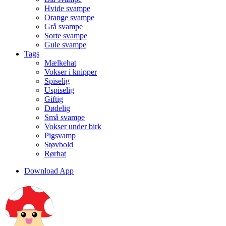
Hvide svampe
Orange svampe
Grå svampe
Sorte svampe
Gule svampe
Tags
Mælkehat
Vokser i knipper
Spiselig
Uspiselig
Giftig
Dødelig
Små svampe
Vokser under birk
Pigsvamp
Støvbold
Rørhat
Download App