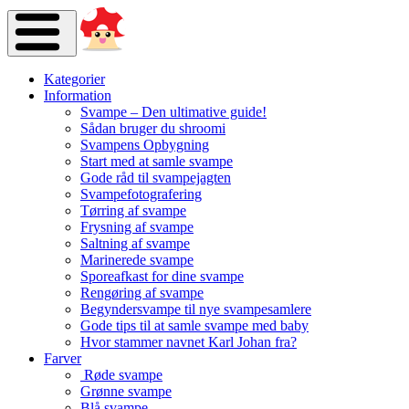
Kategorier
Information
Svampe – Den ultimative guide!
Sådan bruger du shroomi
Svampens Opbygning
Start med at samle svampe
Gode råd til svampejagten
Svampefotografering
Tørring af svampe
Frysning af svampe
Saltning af svampe
Marinerede svampe
Sporeafkast for dine svampe
Rengøring af svampe
Begyndersvampe til nye svampesamlere
Gode tips til at samle svampe med baby
Hvor stammer navnet Karl Johan fra?
Farver
Røde svampe
Grønne svampe
Blå svampe