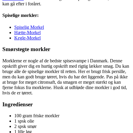
kan gå efter i foråret.
Spiselige morkler:
Spiselig Morkel
Hætte-Morkel
Kegle-Morkel
Smørstegte morkler
Morklerne er nogle af de bedste spisesvampe i Danmark. Denne
opskrift giver dig en hurtig opskrift med rigtig lækker smag. Du kan
bruge alle de spiselige morkler til retten. Her er brugt frisk persille,
men du kan godt bruge tørret, hvis du har det liggende. Pas på ikke
at bruge for meget citronsaft, da smagen er meget stærkt og kan
fjerne fokus fra morklerne. Husk at udbløde dine morkler i god tid,
hvis de er tørret.
Ingredienser
100 gram friske morkler
1 spsk olie
2 spsk smør
1 lille løg