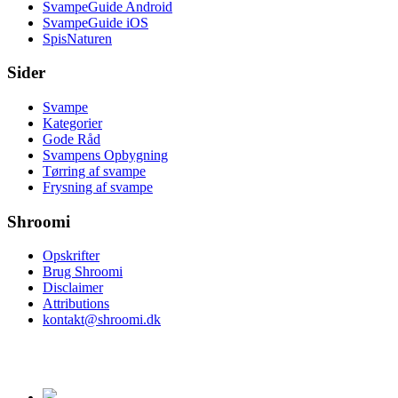
SvampeGuide Android
SvampeGuide iOS
SpisNaturen
Sider
Svampe
Kategorier
Gode Råd
Svampens Opbygning
Tørring af svampe
Frysning af svampe
Shroomi
Opskrifter
Brug Shroomi
Disclaimer
Attributions
kontakt@shroomi.dk