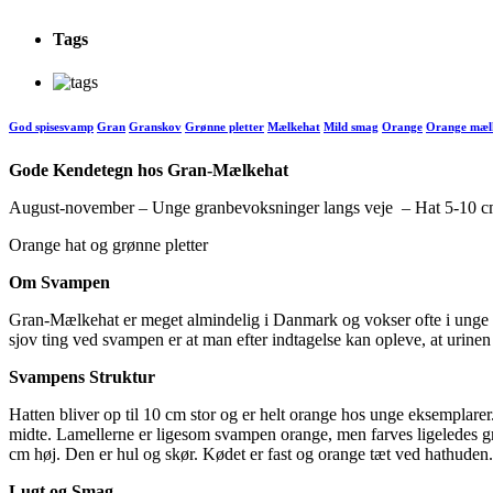
Tags
God spisesvamp
Gran
Granskov
Grønne pletter
Mælkehat
Mild smag
Orange
Orange mæl
Gode Kendetegn hos Gran-Mælkehat
August-november – Unge granbevoksninger langs veje – Hat 5-10 
Orange hat og grønne pletter
Om Svampen
Gran-Mælkehat er meget almindelig i Danmark og vokser ofte i unge gr
sjov ting ved svampen er at man efter indtagelse kan opleve, at urinen
Svampens Struktur
Hatten bliver op til 10 cm stor og er helt orange hos unge eksemplare
midte. Lamellerne er ligesom svampen orange, men farves ligeledes g
cm høj. Den er hul og skør. Kødet er fast og orange tæt ved hathude
Lugt og Smag