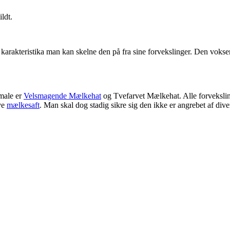
ldt.
 karakteristika man kan skelne den på fra sine forvekslinger. Den vokse
rmale er
Velsmagende Mælkehat
og Tvefarvet Mælkehat. Alle forveksli
ve
mælkesaft
. Man skal dog stadig sikre sig den ikke er angrebet af div