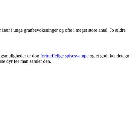
r især i unge granbevoksninger og ofte i meget store antal. Jo ældre
ngsmuligheder er dog
fortræffelige spisesvampe
og et godt kendetegn
erse dyr før man samler den.