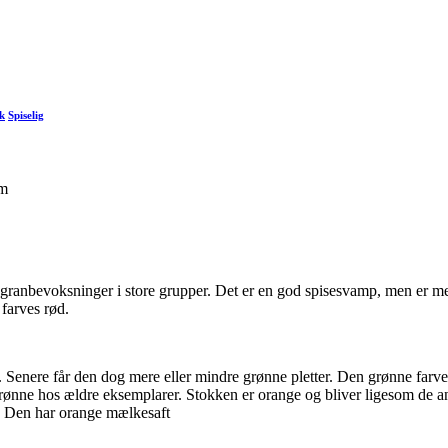
k
Spiselig
cm
anbevoksninger i store grupper. Det er en god spisesvamp, men er meget
 farves rød.
r. Senere får den dog mere eller mindre grønne pletter. Den grønne farve
rønne hos ældre eksemplarer. Stokken er orange og bliver ligesom de a
n. Den har orange mælkesaft