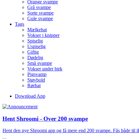
Orange svampe
Grå svampe
Sorte svampe
Gule svampe
Tags
Mælkehat
Vokser i knipper
Spiselig
Uspiselig
Giftig
Dødelig
Små svampe
Vokser under birk
Pigsvamp
Støvbold
Rørhat
Download App
Hent Shroomi - Over 200 svampe
Hent den nye Shroomi app og få mere end 200 svampe. Fås både til 