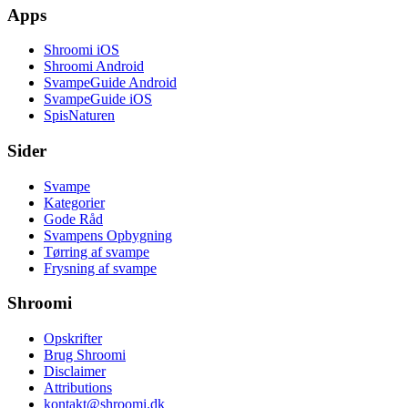
Apps
Shroomi iOS
Shroomi Android
SvampeGuide Android
SvampeGuide iOS
SpisNaturen
Sider
Svampe
Kategorier
Gode Råd
Svampens Opbygning
Tørring af svampe
Frysning af svampe
Shroomi
Opskrifter
Brug Shroomi
Disclaimer
Attributions
kontakt@shroomi.dk