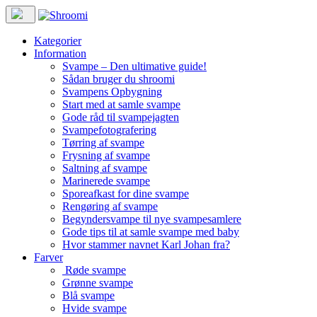
Kategorier
Information
Svampe – Den ultimative guide!
Sådan bruger du shroomi
Svampens Opbygning
Start med at samle svampe
Gode råd til svampejagten
Svampefotografering
Tørring af svampe
Frysning af svampe
Saltning af svampe
Marinerede svampe
Sporeafkast for dine svampe
Rengøring af svampe
Begyndersvampe til nye svampesamlere
Gode tips til at samle svampe med baby
Hvor stammer navnet Karl Johan fra?
Farver
Røde svampe
Grønne svampe
Blå svampe
Hvide svampe