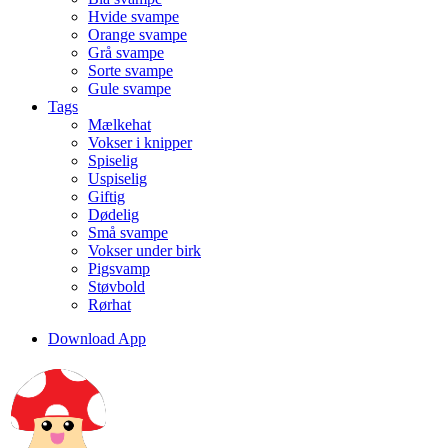
Hvide svampe
Orange svampe
Grå svampe
Sorte svampe
Gule svampe
Tags
Mælkehat
Vokser i knipper
Spiselig
Uspiselig
Giftig
Dødelig
Små svampe
Vokser under birk
Pigsvamp
Støvbold
Rørhat
Download App