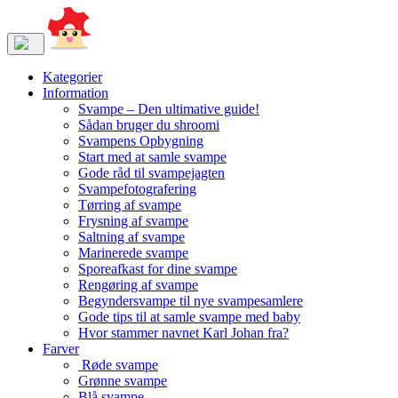
Kategorier
Information
Svampe – Den ultimative guide!
Sådan bruger du shroomi
Svampens Opbygning
Start med at samle svampe
Gode råd til svampejagten
Svampefotografering
Tørring af svampe
Frysning af svampe
Saltning af svampe
Marinerede svampe
Sporeafkast for dine svampe
Rengøring af svampe
Begyndersvampe til nye svampesamlere
Gode tips til at samle svampe med baby
Hvor stammer navnet Karl Johan fra?
Farver
Røde svampe
Grønne svampe
Blå svampe