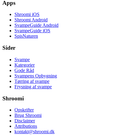
Apps
Shroomi iOS
Shroomi Android
SvampeGuide Android
SvampeGuide iOS
SpisNaturen
Sider
Svampe
Kategorier
Gode Råd
Svampens Opbygning
Tørring af svampe
Frysning af svampe
Shroomi
Opskrifter
Brug Shroomi
Disclaimer
Attributions
kontakt@shroomi.dk