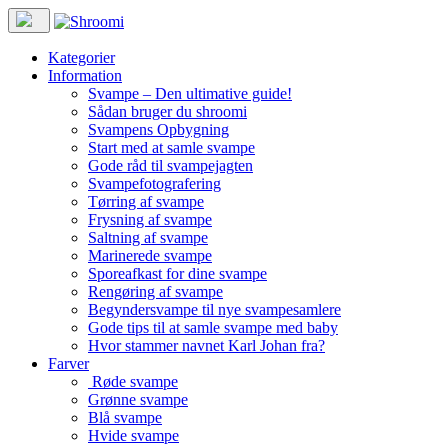
Kategorier
Information
Svampe – Den ultimative guide!
Sådan bruger du shroomi
Svampens Opbygning
Start med at samle svampe
Gode råd til svampejagten
Svampefotografering
Tørring af svampe
Frysning af svampe
Saltning af svampe
Marinerede svampe
Sporeafkast for dine svampe
Rengøring af svampe
Begyndersvampe til nye svampesamlere
Gode tips til at samle svampe med baby
Hvor stammer navnet Karl Johan fra?
Farver
Røde svampe
Grønne svampe
Blå svampe
Hvide svampe