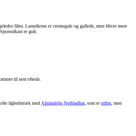
igeledes filtet. Lamellerne er cremegule og gaflede, men bliver mere
Sporeafkast er gult.
mer til sent efterår.
nkelte lighedstræk med
Almindelig Netbladhat
, som er
giftig
, men