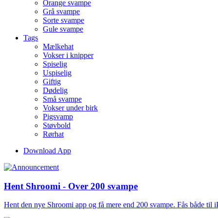
Orange svampe
Grå svampe
Sorte svampe
Gule svampe
Tags
Mælkehat
Vokser i knipper
Spiselig
Uspiselig
Giftig
Dødelig
Små svampe
Vokser under birk
Pigsvamp
Støvbold
Rørhat
Download App
Hent Shroomi - Over 200 svampe
Hent den nye Shroomi app og få mere end 200 svampe. Fås både til 