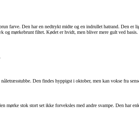
brun farve. Den har en nedtrykt midte og en indrullet hatrand. Den er l
 og mørkebrunt filtet. Kødet er hvidt, men bliver mere gult ved basis. 
.
åletræsstubbe. Den findes hyppigst i oktober, men kan vokse fra sensom
g den mørke stok stort set ikke forveksles med andre svampe. Den har e