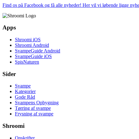
Find os på Facebook og få alle nyheder! Her vil vi løbende ligge ny
Apps
Shroomi iOS
Shroomi Android
SvampeGuide Android
SvampeGuide iOS
SpisNaturen
Sider
Svampe
Kategorier
Gode Råd
Svampens Opbygning
Tørring af svampe
Frysning af svampe
Shroomi
Opskrifter