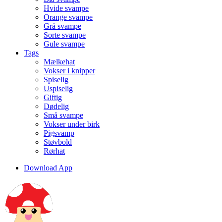
Hvide svampe
Orange svampe
Grå svampe
Sorte svampe
Gule svampe
Tags
Mælkehat
Vokser i knipper
Spiselig
Uspiselig
Giftig
Dødelig
Små svampe
Vokser under birk
Pigsvamp
Støvbold
Rørhat
Download App