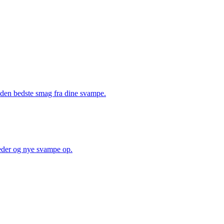
å den bedste smag fra dine svampe.
heder og nye svampe op.