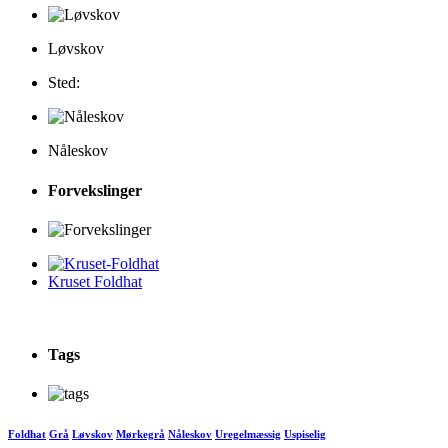
Løvskov
Sted:
Nåleskov
Forvekslinger
Kruset Foldhat
Tags
Foldhat
Grå
Løvskov
Mørkegrå
Nåleskov
Uregelmæssig
Uspiselig