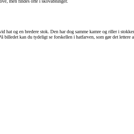
ove, men findes ofte i skovåbninger.
vid hat og en bredere stok. Den har dog samme kamre og riller i stok
å billedet kan du tydeligt se forskellen i hatfarven, som gør det lettere 