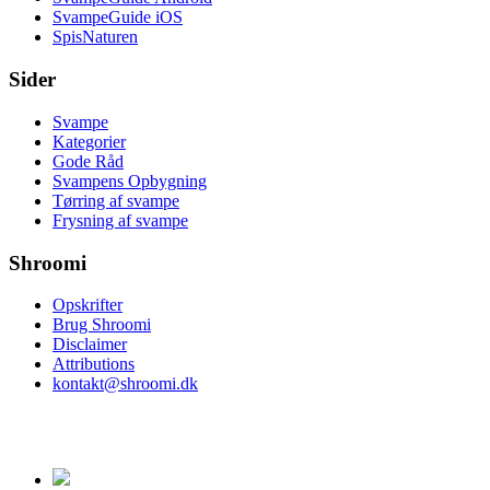
SvampeGuide iOS
SpisNaturen
Sider
Svampe
Kategorier
Gode Råd
Svampens Opbygning
Tørring af svampe
Frysning af svampe
Shroomi
Opskrifter
Brug Shroomi
Disclaimer
Attributions
kontakt@shroomi.dk