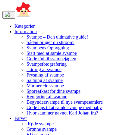
Kategorier
Information
Svampe – Den ultimative guide!
Sådan bruger du shroomi
Svampens Opbygning
Start med at samle svampe
Gode råd til svampejagten
Svampefotografering
Tørring af svampe
Frysning af svampe
Saltning af svampe
Marinerede svampe
Sporeafkast for dine svampe
Rengøring af svampe
Begyndersvampe til nye svampesamlere
Gode tips til at samle svampe med baby
Hvor stammer navnet Karl Johan fra?
Farver
Røde svampe
Grønne svampe
Blå svampe