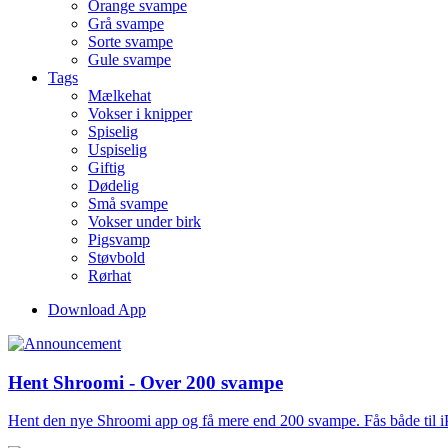
Orange svampe
Grå svampe
Sorte svampe
Gule svampe
Tags
Mælkehat
Vokser i knipper
Spiselig
Uspiselig
Giftig
Dødelig
Små svampe
Vokser under birk
Pigsvamp
Støvbold
Rørhat
Download App
Hent Shroomi - Over 200 svampe
Hent den nye Shroomi app og få mere end 200 svampe. Fås både til 