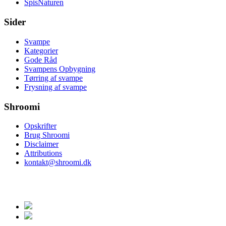
SpisNaturen
Sider
Svampe
Kategorier
Gode Råd
Svampens Opbygning
Tørring af svampe
Frysning af svampe
Shroomi
Opskrifter
Brug Shroomi
Disclaimer
Attributions
kontakt@shroomi.dk