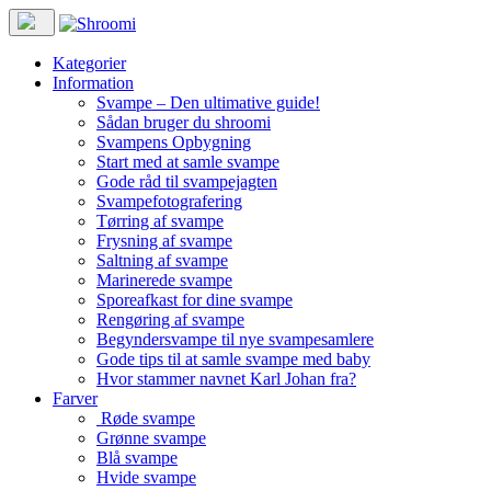
Kategorier
Information
Svampe – Den ultimative guide!
Sådan bruger du shroomi
Svampens Opbygning
Start med at samle svampe
Gode råd til svampejagten
Svampefotografering
Tørring af svampe
Frysning af svampe
Saltning af svampe
Marinerede svampe
Sporeafkast for dine svampe
Rengøring af svampe
Begyndersvampe til nye svampesamlere
Gode tips til at samle svampe med baby
Hvor stammer navnet Karl Johan fra?
Farver
Røde svampe
Grønne svampe
Blå svampe
Hvide svampe