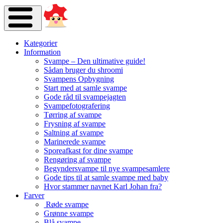
Kategorier
Information
Svampe – Den ultimative guide!
Sådan bruger du shroomi
Svampens Opbygning
Start med at samle svampe
Gode råd til svampejagten
Svampefotografering
Tørring af svampe
Frysning af svampe
Saltning af svampe
Marinerede svampe
Sporeafkast for dine svampe
Rengøring af svampe
Begyndersvampe til nye svampesamlere
Gode tips til at samle svampe med baby
Hvor stammer navnet Karl Johan fra?
Farver
Røde svampe
Grønne svampe
Blå svampe