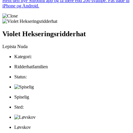
Hent den nye Shroomi app og få mere end 200 svampe. Fås både til
iPhone og Android.
Violet Hekseringsridderhat
Lepista Nuda
Kategori:
Ridderhatfamilien
Status:
Spiselig
Sted:
Løvskov