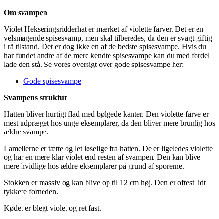
Om svampen
Violet Hekseringsridderhat er mærket af violette farver. Det er en
velsmagende spisesvamp, men skal tilberedes, da den er svagt giftig
i rå tilstand. Det er dog ikke en af de bedste spisesvampe. Hvis du
har fundet andre af de mere kendte spisesvampe kan du med fordel
lade den stå. Se vores oversigt over gode spisesvampe her:
Gode spisesvampe
Svampens struktur
Hatten bliver hurtigt flad med bølgede kanter. Den violette farve er
mest udpræget hos unge eksemplarer, da den bliver mere brunlig hos
ældre svampe.
Lamellerne er tætte og let løselige fra hatten. De er ligeledes violette
og har en mere klar violet end resten af svampen. Den kan blive
mere hvidlige hos ældre eksemplarer på grund af sporerne.
Stokken er massiv og kan blive op til 12 cm høj. Den er oftest lidt
tykkere forneden.
Kødet er blegt violet og ret fast.