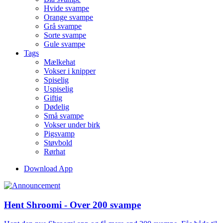
Hvide svampe
Orange svampe
Grå svampe
Sorte svampe
Gule svampe
Tags
Mælkehat
Vokser i knipper
Spiselig
Uspiselig
Giftig
Dødelig
Små svampe
Vokser under birk
Pigsvamp
Støvbold
Rørhat
Download App
Hent Shroomi - Over 200 svampe