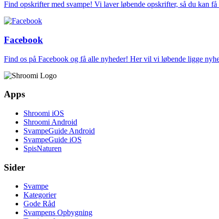
Find opskrifter med svampe! Vi laver løbende opskrifter, så du kan f
Facebook
Find os på Facebook og få alle nyheder! Her vil vi løbende ligge ny
Apps
Shroomi iOS
Shroomi Android
SvampeGuide Android
SvampeGuide iOS
SpisNaturen
Sider
Svampe
Kategorier
Gode Råd
Svampens Opbygning