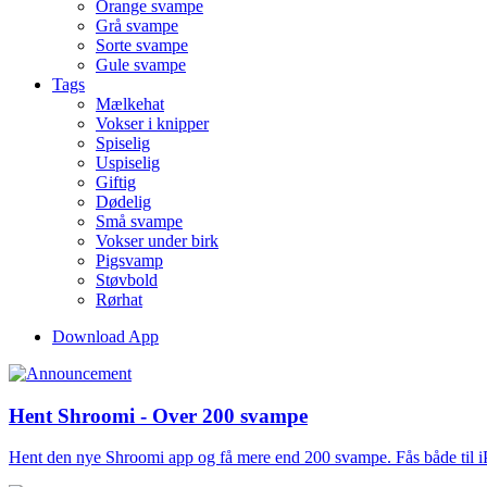
Orange svampe
Grå svampe
Sorte svampe
Gule svampe
Tags
Mælkehat
Vokser i knipper
Spiselig
Uspiselig
Giftig
Dødelig
Små svampe
Vokser under birk
Pigsvamp
Støvbold
Rørhat
Download App
Hent Shroomi - Over 200 svampe
Hent den nye Shroomi app og få mere end 200 svampe. Fås både til 