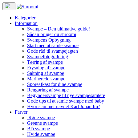
Kategorier
Information
Svampe – Den ultimative guide!
Sådan bruger du shroomi
Svampens Opbygning
Start med at samle svampe
Gode råd til svampejagten
Svampefotografering
Tørring af svampe
Frysning af svampe
Saltning af svampe
Marinerede svampe
Sporeafkast for dine svampe
Rengøring af svampe
Begyndersvampe til nye svampesamlere
Gode tips til at samle svampe med baby
Hvor stammer navnet Karl Johan fra?
Farver
Røde svampe
Grønne svampe
Blå svampe
Hvide svampe