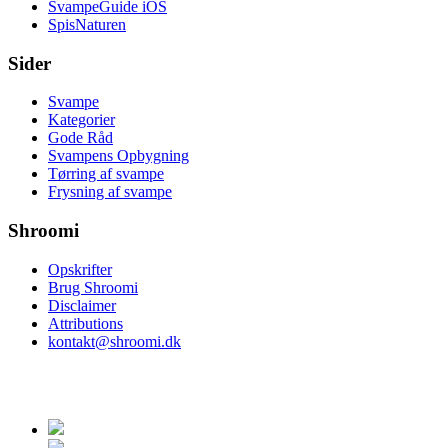
SvampeGuide iOS
SpisNaturen
Sider
Svampe
Kategorier
Gode Råd
Svampens Opbygning
Tørring af svampe
Frysning af svampe
Shroomi
Opskrifter
Brug Shroomi
Disclaimer
Attributions
kontakt@shroomi.dk