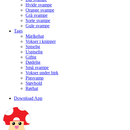
Hvide svampe
Orange svampe
Grå svampe
Sorte svampe
Gule svampe
Tags
Mælkehat
Vokser i knipper
Spiselig
Uspiselig
Giftig
Dødelig
Små svampe
Vokser under birk
Pigsvamp
Støvbold
Rørhat
Download App