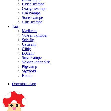
Hvide svampe
Orange svampe
Grå svampe
Sorte svampe
Gule svampe
Tags
Mælkehat
Vokser i knipper
Spiselig
Uspiselig
Giftig
Dødelig
Små svampe
Vokser under birk
Pigsvamp
Støvbold
Rørhat
Download App