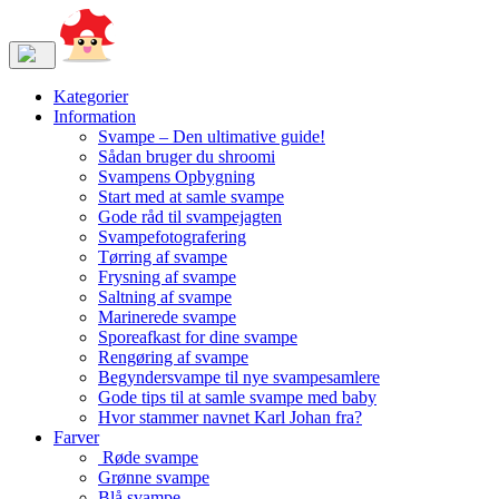
Kategorier
Information
Svampe – Den ultimative guide!
Sådan bruger du shroomi
Svampens Opbygning
Start med at samle svampe
Gode råd til svampejagten
Svampefotografering
Tørring af svampe
Frysning af svampe
Saltning af svampe
Marinerede svampe
Sporeafkast for dine svampe
Rengøring af svampe
Begyndersvampe til nye svampesamlere
Gode tips til at samle svampe med baby
Hvor stammer navnet Karl Johan fra?
Farver
Røde svampe
Grønne svampe
Blå svampe