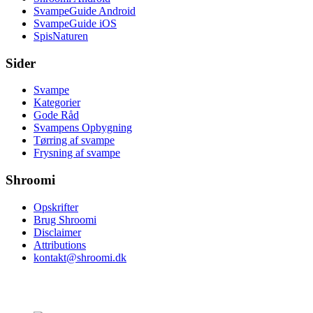
SvampeGuide Android
SvampeGuide iOS
SpisNaturen
Sider
Svampe
Kategorier
Gode Råd
Svampens Opbygning
Tørring af svampe
Frysning af svampe
Shroomi
Opskrifter
Brug Shroomi
Disclaimer
Attributions
kontakt@shroomi.dk