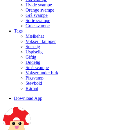
Hvide svampe
Orange svampe
Grå svampe
Sorte svampe
Gule svampe
Tags
Mælkehat
Vokser i knipper
Spiselig
Uspiselig
Giftig
Dødelig
Små svampe
Vokser under birk
Pigsvamp
Støvbold
Rørhat
Download App