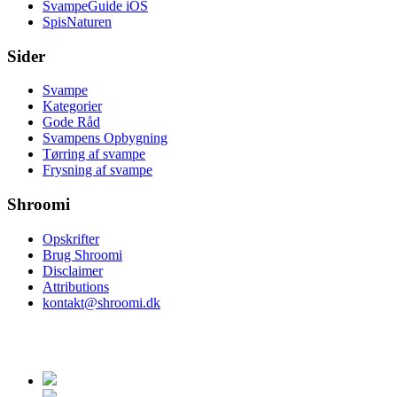
SvampeGuide iOS
SpisNaturen
Sider
Svampe
Kategorier
Gode Råd
Svampens Opbygning
Tørring af svampe
Frysning af svampe
Shroomi
Opskrifter
Brug Shroomi
Disclaimer
Attributions
kontakt@shroomi.dk