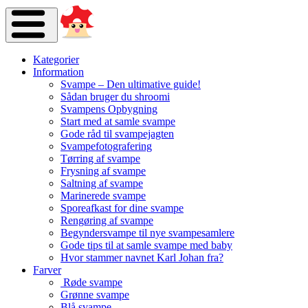
Kategorier
Information
Svampe – Den ultimative guide!
Sådan bruger du shroomi
Svampens Opbygning
Start med at samle svampe
Gode råd til svampejagten
Svampefotografering
Tørring af svampe
Frysning af svampe
Saltning af svampe
Marinerede svampe
Sporeafkast for dine svampe
Rengøring af svampe
Begyndersvampe til nye svampesamlere
Gode tips til at samle svampe med baby
Hvor stammer navnet Karl Johan fra?
Farver
Røde svampe
Grønne svampe
Blå svampe