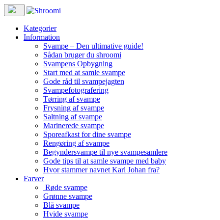
Kategorier
Information
Svampe – Den ultimative guide!
Sådan bruger du shroomi
Svampens Opbygning
Start med at samle svampe
Gode råd til svampejagten
Svampefotografering
Tørring af svampe
Frysning af svampe
Saltning af svampe
Marinerede svampe
Sporeafkast for dine svampe
Rengøring af svampe
Begyndersvampe til nye svampesamlere
Gode tips til at samle svampe med baby
Hvor stammer navnet Karl Johan fra?
Farver
Røde svampe
Grønne svampe
Blå svampe
Hvide svampe