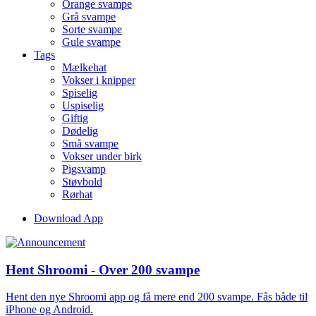
Orange svampe
Grå svampe
Sorte svampe
Gule svampe
Tags
Mælkehat
Vokser i knipper
Spiselig
Uspiselig
Giftig
Dødelig
Små svampe
Vokser under birk
Pigsvamp
Støvbold
Rørhat
Download App
Hent Shroomi - Over 200 svampe
Hent den nye Shroomi app og få mere end 200 svampe. Fås både til
iPhone og Android.