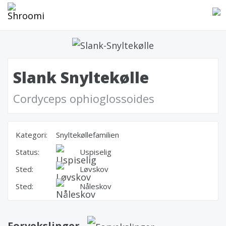
Slank Snyltekølle
Cordyceps ophioglossoides
Kategori:
Snyltekøllefamilien
Status:
Uspiselig
Sted:
Løvskov
Sted:
Nåleskov
Forvekslinger