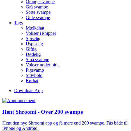
Orange svampe
Grå svampe
Sorte svampe
Gule svampe
Tags
Mælkehat
Vokser i knipper
Spiselig
Uspiselig
Giftig
Dødelig
Små svampe
Vokser under birk
Pigsvamp
Støvbold
Rørhat
Download App
Hent Shroomi - Over 200 svampe
Hent den nye Shroomi app og få mere end 200 svampe. Fås både til
iPhone og Android.