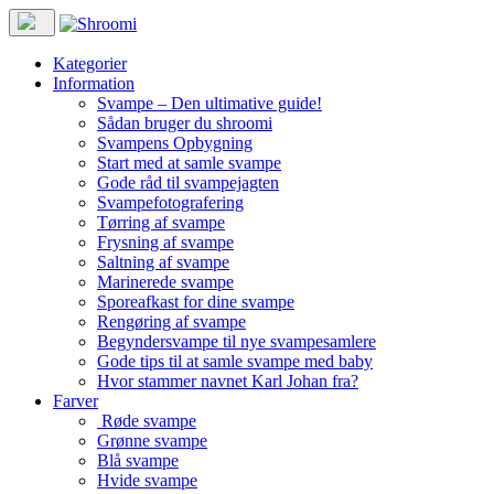
Kategorier
Information
Svampe – Den ultimative guide!
Sådan bruger du shroomi
Svampens Opbygning
Start med at samle svampe
Gode råd til svampejagten
Svampefotografering
Tørring af svampe
Frysning af svampe
Saltning af svampe
Marinerede svampe
Sporeafkast for dine svampe
Rengøring af svampe
Begyndersvampe til nye svampesamlere
Gode tips til at samle svampe med baby
Hvor stammer navnet Karl Johan fra?
Farver
Røde svampe
Grønne svampe
Blå svampe
Hvide svampe