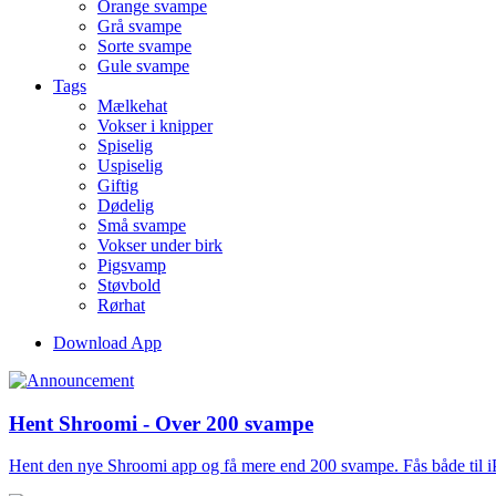
Orange svampe
Grå svampe
Sorte svampe
Gule svampe
Tags
Mælkehat
Vokser i knipper
Spiselig
Uspiselig
Giftig
Dødelig
Små svampe
Vokser under birk
Pigsvamp
Støvbold
Rørhat
Download App
Hent Shroomi - Over 200 svampe
Hent den nye Shroomi app og få mere end 200 svampe. Fås både til 