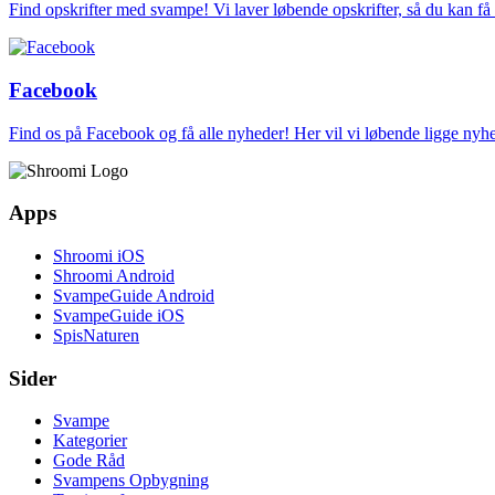
Find opskrifter med svampe! Vi laver løbende opskrifter, så du kan f
Facebook
Find os på Facebook og få alle nyheder! Her vil vi løbende ligge ny
Apps
Shroomi iOS
Shroomi Android
SvampeGuide Android
SvampeGuide iOS
SpisNaturen
Sider
Svampe
Kategorier
Gode Råd
Svampens Opbygning