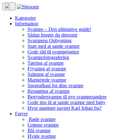
Kategorier
Information
Svampe – Den ultimative guide!
Sådan bruger du shroomi
Svampens Opbygning
Start med at samle svampe
Gode råd til svampejagten
Svampefotografering
Tørring af svampe
Frysning af svampe
Saltning af svampe
Marinerede svampe
Sporeafkast for dine svampe
Rengøring af svampe
Begyndersvampe til nye svampesamlere
Gode tips til at samle svampe med baby
Hvor stammer navnet Karl Johan fra?
Farver
Røde svampe
Grønne svampe
Blå svampe
Hvide svampe