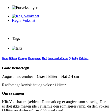
Kegle-Vokshat
Tags
Græs
Klitter
Orange
Orangerød
Rød
Sort med alderen
Spiselig
Vokshat
Gode kendetegn
August – november – Græs i klitter – Hat 2-4 cm
Rød/orange konisk hat og vokser i klitter
Om svampen
Klit-Vokshat er sjælden i Danmark og er angivet som spiselig. Der
er dog ikke megen ide i at samle den som spisesvamp, da den vokser
i klitter og derfor ofte er fyldt med sand.