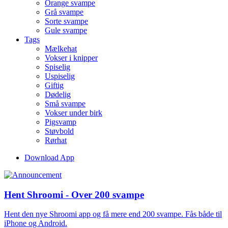
Orange svampe
Grå svampe
Sorte svampe
Gule svampe
Tags
Mælkehat
Vokser i knipper
Spiselig
Uspiselig
Giftig
Dødelig
Små svampe
Vokser under birk
Pigsvamp
Støvbold
Rørhat
Download App
Hent Shroomi - Over 200 svampe
Hent den nye Shroomi app og få mere end 200 svampe. Fås både til
iPhone og Android.