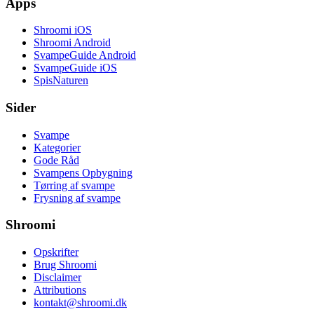
Apps
Shroomi iOS
Shroomi Android
SvampeGuide Android
SvampeGuide iOS
SpisNaturen
Sider
Svampe
Kategorier
Gode Råd
Svampens Opbygning
Tørring af svampe
Frysning af svampe
Shroomi
Opskrifter
Brug Shroomi
Disclaimer
Attributions
kontakt@shroomi.dk