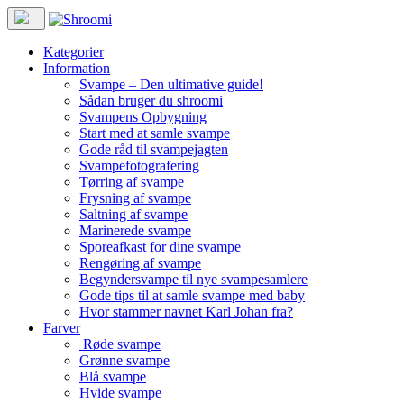
Kategorier
Information
Svampe – Den ultimative guide!
Sådan bruger du shroomi
Svampens Opbygning
Start med at samle svampe
Gode råd til svampejagten
Svampefotografering
Tørring af svampe
Frysning af svampe
Saltning af svampe
Marinerede svampe
Sporeafkast for dine svampe
Rengøring af svampe
Begyndersvampe til nye svampesamlere
Gode tips til at samle svampe med baby
Hvor stammer navnet Karl Johan fra?
Farver
Røde svampe
Grønne svampe
Blå svampe
Hvide svampe