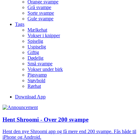
Orange svampe
Grå svampe
Sorte svampe
Gule svampe
Tags
Mælkehat
Vokser i knipper
Spiselig
Uspiselig
Giftig
Dødelig
Små svampe
Vokser under birk
Pigsvamp
Støvbold
Rørhat
Download App
Hent Shroomi - Over 200 svampe
Hent den nye Shroomi app og få mere end 200 svampe. Fås både til
iPhone og Android.