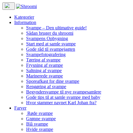
Kategorier
Information
Svampe – Den ultimative guide!
Sådan bruger du shroomi
Svampens Opbygning
Start med at samle svampe
Gode råd til svampejagten
Svampefotografering
Tørring af svampe
Frysning af svampe
Saltning af svampe
Marinerede svampe
Sporeafkast for dine svampe
Rengøring af svampe
Begyndersvampe til nye svampesamlere
Gode tips til at samle svampe med baby
Hvor stammer navnet Karl Johan fra?
Farver
Røde svampe
Grønne svampe
Blå svampe
Hvide svampe