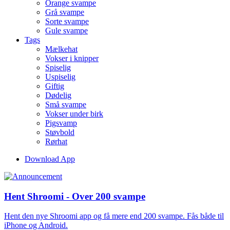
Orange svampe
Grå svampe
Sorte svampe
Gule svampe
Tags
Mælkehat
Vokser i knipper
Spiselig
Uspiselig
Giftig
Dødelig
Små svampe
Vokser under birk
Pigsvamp
Støvbold
Rørhat
Download App
Hent Shroomi - Over 200 svampe
Hent den nye Shroomi app og få mere end 200 svampe. Fås både til
iPhone og Android.