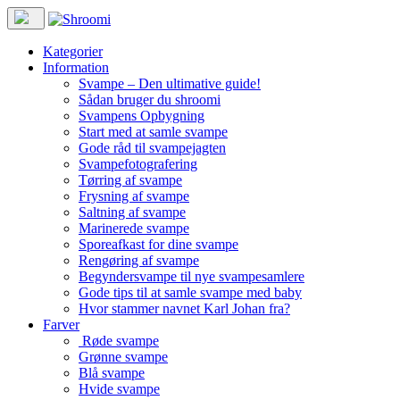
Kategorier
Information
Svampe – Den ultimative guide!
Sådan bruger du shroomi
Svampens Opbygning
Start med at samle svampe
Gode råd til svampejagten
Svampefotografering
Tørring af svampe
Frysning af svampe
Saltning af svampe
Marinerede svampe
Sporeafkast for dine svampe
Rengøring af svampe
Begyndersvampe til nye svampesamlere
Gode tips til at samle svampe med baby
Hvor stammer navnet Karl Johan fra?
Farver
Røde svampe
Grønne svampe
Blå svampe
Hvide svampe