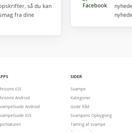
opskrifter, så du kan
nyheder
smag fra dine
nyhede
APPS
SIDER
hroomi iOS
Svampe
hroomi Android
Kategorier
vampeGuide Android
Gode Råd
vampeGuide iOS
Svampens Opbygning
pisNaturen
Tørring af svampe