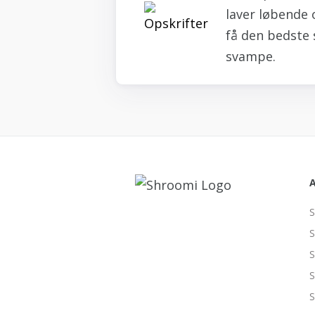
laver løbende 
få den bedste 
svampe.
S
S
S
S
S