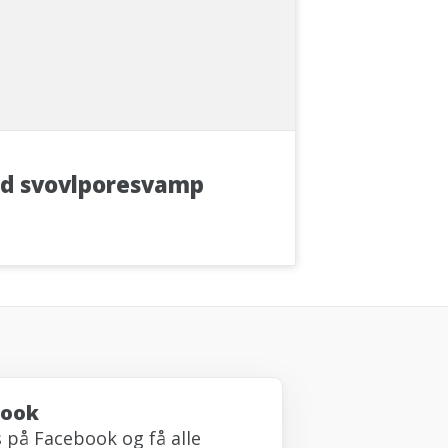
d svovlporesvamp
book
s på Facebook og få alle