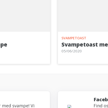
SVAMPETOAST
mpe
Svampetoast me
05/06/2020
Face
r med svampe! Vi
Find o