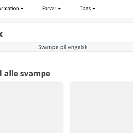
ormation
Farver
Tags
k
d alle svampe