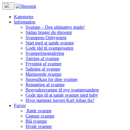
Kategorier
Information
Svampe – Den ultimative guide!
Sådan bruger du shroomi
Svampens Opbygning
Start med at samle svampe
Gode råd til svampejagten
Svampefotografering
Tørring af svampe
Frysning af svampe
Saltning af svampe
Marinerede svampe
Sporeafkast for dine svampe
Rengøring af svampe
Begyndersvampe til nye svampesamlere
Gode tips til at samle svampe med baby
Hvor stammer navnet Karl Johan fra?
Farver
Røde svampe
Grønne svampe
Blå svampe
Hvide svampe