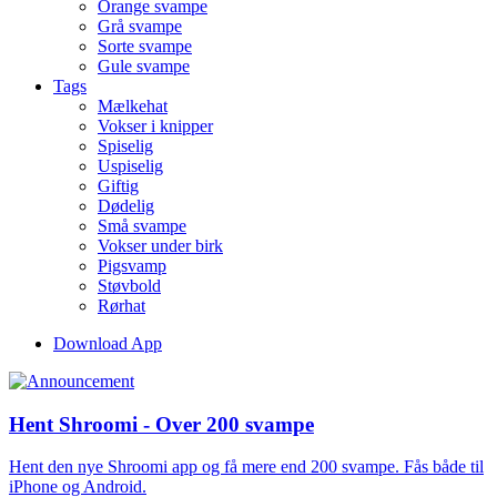
Orange svampe
Grå svampe
Sorte svampe
Gule svampe
Tags
Mælkehat
Vokser i knipper
Spiselig
Uspiselig
Giftig
Dødelig
Små svampe
Vokser under birk
Pigsvamp
Støvbold
Rørhat
Download App
Hent Shroomi - Over 200 svampe
Hent den nye Shroomi app og få mere end 200 svampe. Fås både til
iPhone og Android.