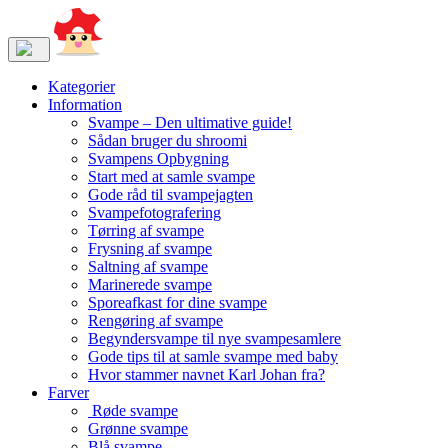
Kategorier
Information
Svampe – Den ultimative guide!
Sådan bruger du shroomi
Svampens Opbygning
Start med at samle svampe
Gode råd til svampejagten
Svampefotografering
Tørring af svampe
Frysning af svampe
Saltning af svampe
Marinerede svampe
Sporeafkast for dine svampe
Rengøring af svampe
Begyndersvampe til nye svampesamlere
Gode tips til at samle svampe med baby
Hvor stammer navnet Karl Johan fra?
Farver
Røde svampe
Grønne svampe
Blå svampe