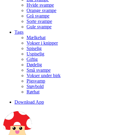
Hvide svampe
Orange svampe
Grå svampe
Sorte svampe
Gule svampe
Tags
Mælkehat
Vokser i knipper
Spiselig
Uspiselig
Giftig
Dødelig
Små svampe
Vokser under birk
Pigsvamp
Støvbold
Rørhat
Download App