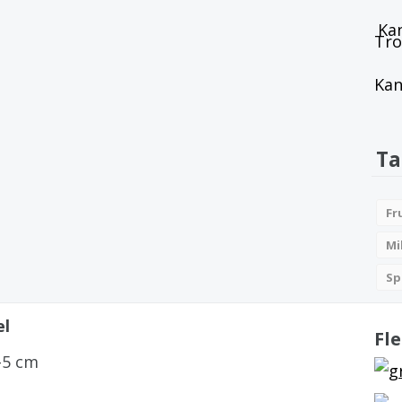
Tro
Kan
Ta
Fr
Mi
Sp
el
Fle
-5 cm