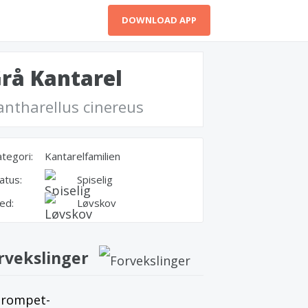
DOWNLOAD APP
rå Kantarel
antharellus cinereus
tegori:
Kantarelfamilien
atus:
Spiselig
ed:
Løvskov
rvekslinger