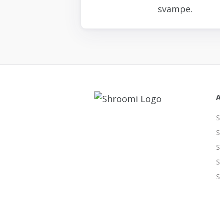
svampe.
S
S
S
S
S