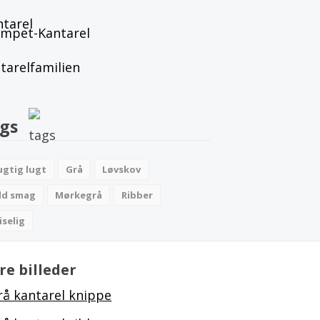
mpet-Kantarel
tarelfamilien
gs
ugtig lugt
Grå
Løvskov
ld smag
Mørkegrå
Ribber
iselig
re billeder