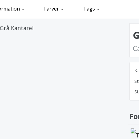
ormation
Farver
Tags
G
C
Ka
St
St
Fo