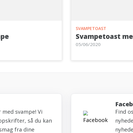
SVAMPETOAST
mpe
Svampetoast me
05/06/2020
Face
r med svampe! Vi
Find o
opskrifter, så du kan
nyheder
smag fra dine
nyhede