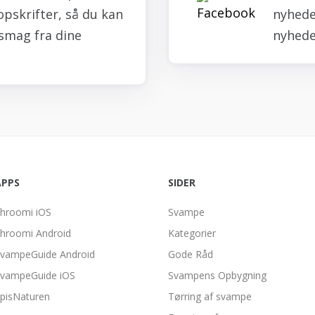
opskrifter, så du kan
nyheder
smag fra dine
nyhede
APPS
SIDER
hroomi iOS
Svampe
hroomi Android
Kategorier
vampeGuide Android
Gode Råd
vampeGuide iOS
Svampens Opbygning
pisNaturen
Tørring af svampe