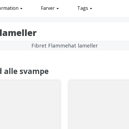
ormation
Farver
Tags
lameller
d alle svampe