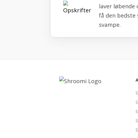
laver løbende 
få den bedste 
svampe.
S
S
S
S
S