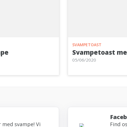
SVAMPETOAST
mpe
Svampetoast me
05/06/2020
Face
r med svampe! Vi
Find o