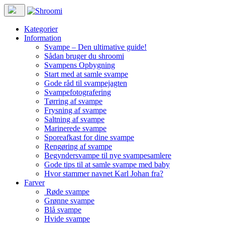
Kategorier
Information
Svampe – Den ultimative guide!
Sådan bruger du shroomi
Svampens Opbygning
Start med at samle svampe
Gode råd til svampejagten
Svampefotografering
Tørring af svampe
Frysning af svampe
Saltning af svampe
Marinerede svampe
Sporeafkast for dine svampe
Rengøring af svampe
Begyndersvampe til nye svampesamlere
Gode tips til at samle svampe med baby
Hvor stammer navnet Karl Johan fra?
Farver
Røde svampe
Grønne svampe
Blå svampe
Hvide svampe