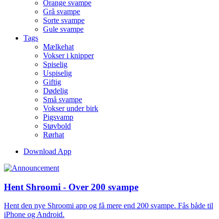
Orange svampe
Grå svampe
Sorte svampe
Gule svampe
Tags
Mælkehat
Vokser i knipper
Spiselig
Uspiselig
Giftig
Dødelig
Små svampe
Vokser under birk
Pigsvamp
Støvbold
Rørhat
Download App
Hent Shroomi - Over 200 svampe
Hent den nye Shroomi app og få mere end 200 svampe. Fås både til
iPhone og Android.