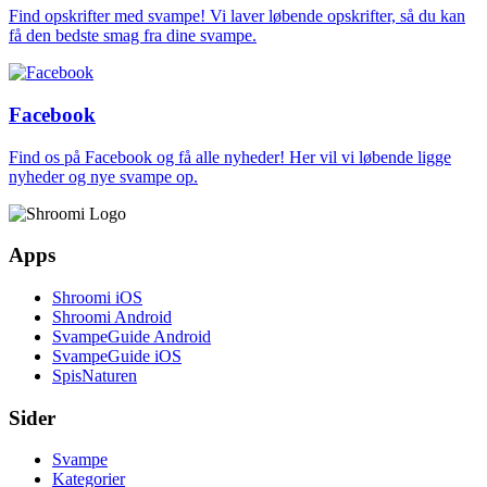
Find opskrifter med svampe! Vi laver løbende opskrifter, så du kan
få den bedste smag fra dine svampe.
Facebook
Find os på Facebook og få alle nyheder! Her vil vi løbende ligge
nyheder og nye svampe op.
Apps
Shroomi iOS
Shroomi Android
SvampeGuide Android
SvampeGuide iOS
SpisNaturen
Sider
Svampe
Kategorier