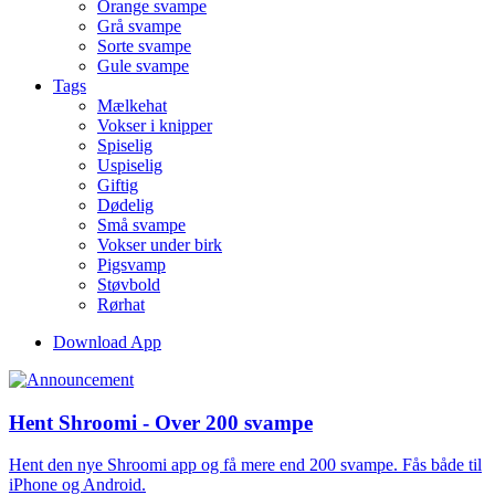
Orange svampe
Grå svampe
Sorte svampe
Gule svampe
Tags
Mælkehat
Vokser i knipper
Spiselig
Uspiselig
Giftig
Dødelig
Små svampe
Vokser under birk
Pigsvamp
Støvbold
Rørhat
Download App
Hent Shroomi - Over 200 svampe
Hent den nye Shroomi app og få mere end 200 svampe. Fås både til
iPhone og Android.