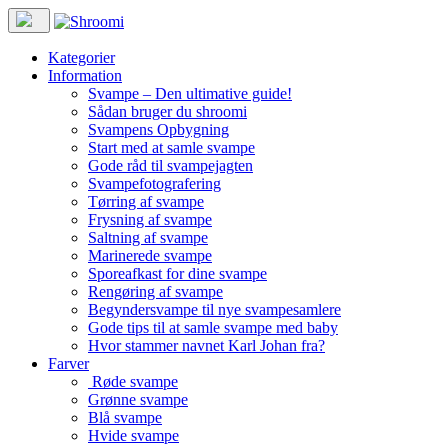
Kategorier
Information
Svampe – Den ultimative guide!
Sådan bruger du shroomi
Svampens Opbygning
Start med at samle svampe
Gode råd til svampejagten
Svampefotografering
Tørring af svampe
Frysning af svampe
Saltning af svampe
Marinerede svampe
Sporeafkast for dine svampe
Rengøring af svampe
Begyndersvampe til nye svampesamlere
Gode tips til at samle svampe med baby
Hvor stammer navnet Karl Johan fra?
Farver
Røde svampe
Grønne svampe
Blå svampe
Hvide svampe