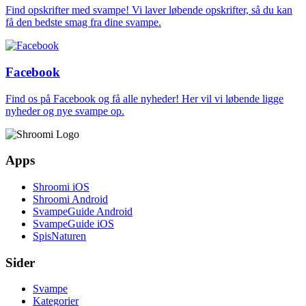
Find opskrifter med svampe! Vi laver løbende opskrifter, så du kan
få den bedste smag fra dine svampe.
Facebook
Find os på Facebook og få alle nyheder! Her vil vi løbende ligge
nyheder og nye svampe op.
Apps
Shroomi iOS
Shroomi Android
SvampeGuide Android
SvampeGuide iOS
SpisNaturen
Sider
Svampe
Kategorier