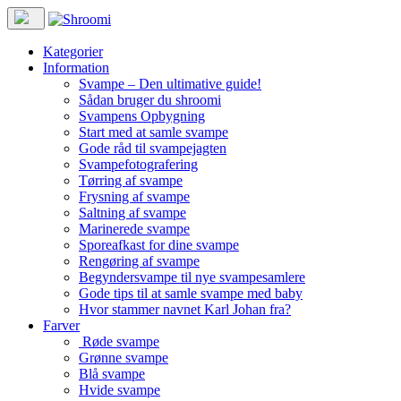
Kategorier
Information
Svampe – Den ultimative guide!
Sådan bruger du shroomi
Svampens Opbygning
Start med at samle svampe
Gode råd til svampejagten
Svampefotografering
Tørring af svampe
Frysning af svampe
Saltning af svampe
Marinerede svampe
Sporeafkast for dine svampe
Rengøring af svampe
Begyndersvampe til nye svampesamlere
Gode tips til at samle svampe med baby
Hvor stammer navnet Karl Johan fra?
Farver
Røde svampe
Grønne svampe
Blå svampe
Hvide svampe