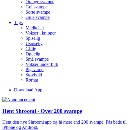
Orange svampe
Grå svampe
Sorte svampe
Gule svampe
Tags
Mælkehat
Vokser i knipper
Spiselig
Uspiselig
Giftig
Dødelig
Små svampe
Vokser under birk
Pigsvamp
Støvbold
Rørhat
Download App
Hent Shroomi - Over 200 svampe
Hent den nye Shroomi app og få mere end 200 svampe. Fås både til
iPhone og Android.