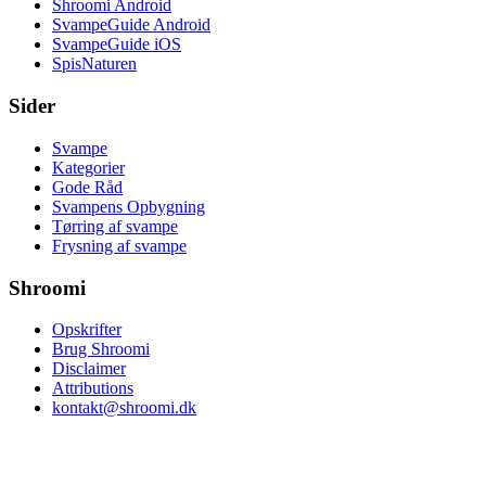
Shroomi Android
SvampeGuide Android
SvampeGuide iOS
SpisNaturen
Sider
Svampe
Kategorier
Gode Råd
Svampens Opbygning
Tørring af svampe
Frysning af svampe
Shroomi
Opskrifter
Brug Shroomi
Disclaimer
Attributions
kontakt@shroomi.dk