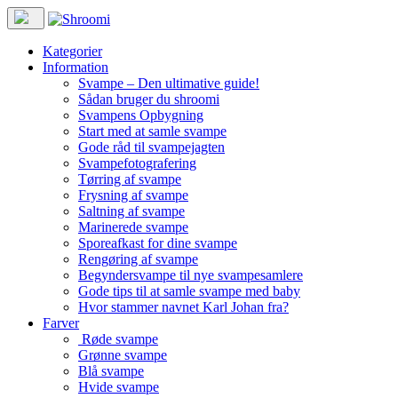
Kategorier
Information
Svampe – Den ultimative guide!
Sådan bruger du shroomi
Svampens Opbygning
Start med at samle svampe
Gode råd til svampejagten
Svampefotografering
Tørring af svampe
Frysning af svampe
Saltning af svampe
Marinerede svampe
Sporeafkast for dine svampe
Rengøring af svampe
Begyndersvampe til nye svampesamlere
Gode tips til at samle svampe med baby
Hvor stammer navnet Karl Johan fra?
Farver
Røde svampe
Grønne svampe
Blå svampe
Hvide svampe