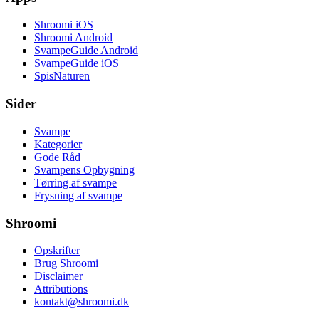
Shroomi iOS
Shroomi Android
SvampeGuide Android
SvampeGuide iOS
SpisNaturen
Sider
Svampe
Kategorier
Gode Råd
Svampens Opbygning
Tørring af svampe
Frysning af svampe
Shroomi
Opskrifter
Brug Shroomi
Disclaimer
Attributions
kontakt@shroomi.dk