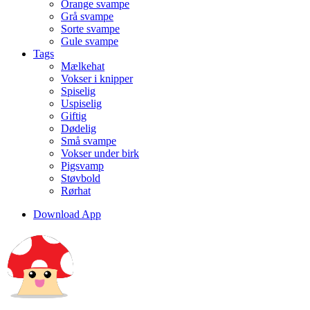
Orange svampe
Grå svampe
Sorte svampe
Gule svampe
Tags
Mælkehat
Vokser i knipper
Spiselig
Uspiselig
Giftig
Dødelig
Små svampe
Vokser under birk
Pigsvamp
Støvbold
Rørhat
Download App