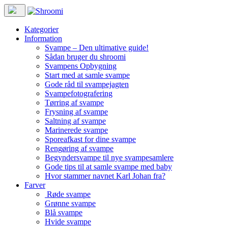
Kategorier
Information
Svampe – Den ultimative guide!
Sådan bruger du shroomi
Svampens Opbygning
Start med at samle svampe
Gode råd til svampejagten
Svampefotografering
Tørring af svampe
Frysning af svampe
Saltning af svampe
Marinerede svampe
Sporeafkast for dine svampe
Rengøring af svampe
Begyndersvampe til nye svampesamlere
Gode tips til at samle svampe med baby
Hvor stammer navnet Karl Johan fra?
Farver
Røde svampe
Grønne svampe
Blå svampe
Hvide svampe