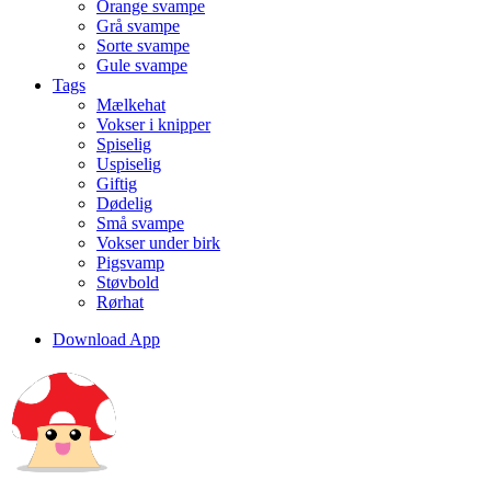
Orange svampe
Grå svampe
Sorte svampe
Gule svampe
Tags
Mælkehat
Vokser i knipper
Spiselig
Uspiselig
Giftig
Dødelig
Små svampe
Vokser under birk
Pigsvamp
Støvbold
Rørhat
Download App