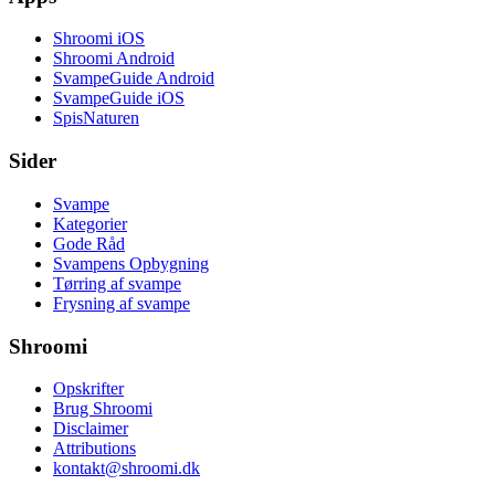
Shroomi iOS
Shroomi Android
SvampeGuide Android
SvampeGuide iOS
SpisNaturen
Sider
Svampe
Kategorier
Gode Råd
Svampens Opbygning
Tørring af svampe
Frysning af svampe
Shroomi
Opskrifter
Brug Shroomi
Disclaimer
Attributions
kontakt@shroomi.dk