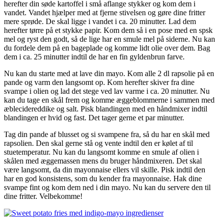
herefter din søde kartoffel i små aflange stykker og kom dem i
vandet. Vandet hjælper med at fjerne stivelsen og gøre dine fritter
mere sprøde. De skal ligge i vandet i ca. 20 minutter. Lad dem
herefter tørre på et stykke papir. Kom dem så i en pose med en spsk
mel og ryst den godt, så de lige har en smule mel på siderne. Nu kan
du fordele dem på en bageplade og komme lidt olie over dem. Bag
dem i ca. 25 minutter indtil de har en fin gyldenbrun farve.
Nu kan du starte med at lave din mayo. Kom alle 2 dl rapsolie på en
pande og varm den langsomt op. Kom herefter skiver fra dine
svampe i olien og lad det stege ved lav varme i ca. 20 minutter. Nu
kan du tage en skål frem og komme æggeblommerne i sammen med
æblecidereddike og salt. Pisk blandingen med en håndmixer indtil
blandingen er hvid og fast. Det tager gerne et par minutter.
Tag din pande af blusset og si svampene fra, så du har en skål med
rapsolien. Den skal gerne stå og vente indtil den er kølet af til
stuetemperatur. Nu kan du langsomt komme en smule af olien i
skålen med æggemassen mens du bruger håndmixeren. Det skal
være langsomt, da din mayonnaise ellers vil skille. Pisk indtil den
har en god konsistens, som du kender fra mayonnaise. Hak dine
svampe fint og kom dem ned i din mayo. Nu kan du servere den til
dine fritter. Velbekomme!