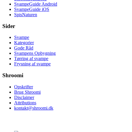
SvampeGuide Android
SvampeGuide iOS
SpisNaturen
Sider
Svampe
Kategorier
Gode Råd
Svampens Opbygning
Tørring af svampe
Frysning af svampe
Shroomi
Opskrifter
Brug Shroomi
Disclaimer
Attributions
kontakt@shroomi.dk