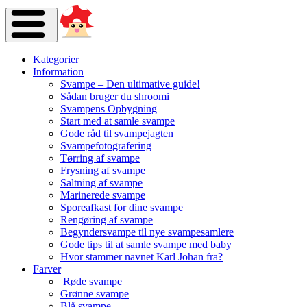
Kategorier
Information
Svampe – Den ultimative guide!
Sådan bruger du shroomi
Svampens Opbygning
Start med at samle svampe
Gode råd til svampejagten
Svampefotografering
Tørring af svampe
Frysning af svampe
Saltning af svampe
Marinerede svampe
Sporeafkast for dine svampe
Rengøring af svampe
Begyndersvampe til nye svampesamlere
Gode tips til at samle svampe med baby
Hvor stammer navnet Karl Johan fra?
Farver
Røde svampe
Grønne svampe
Blå svampe