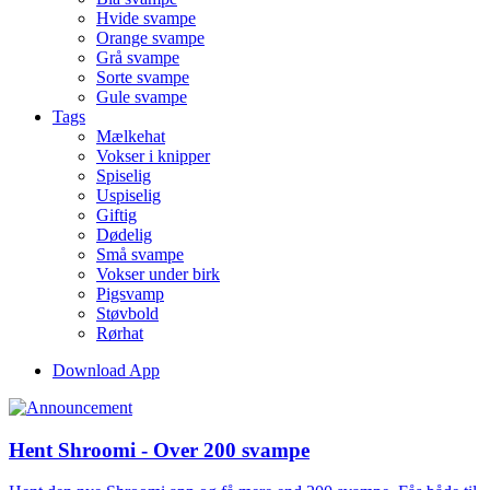
Hvide svampe
Orange svampe
Grå svampe
Sorte svampe
Gule svampe
Tags
Mælkehat
Vokser i knipper
Spiselig
Uspiselig
Giftig
Dødelig
Små svampe
Vokser under birk
Pigsvamp
Støvbold
Rørhat
Download App
Hent Shroomi - Over 200 svampe