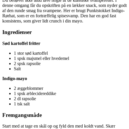
Du behøver ikke altid lave nogle af de klassiske svamperetter. I
denne omgang får du opskriften på en lækker snack, som nyder godt
af den runde smag fra svampene. Her er brugt Punktstokket Indigo-
Rørhat, som er en fortræffelig spisesvamp. Den har en god fast
konsistens, som giver lidt crunch i din mayo.
Ingredienser
Sød kartoffel fritter
1 stor sød kartoffel
1 spsk majsmel eller hvedemel
2 spsk rapsolie
Salt
Indigo-mayo
2 æggeblommer
1 spsk æblecidereddike
2 dl rapsolie
1 tsk salt
Fremgangsmåde
Start med at tage en skål op og fyld den med koldt vand. Skær