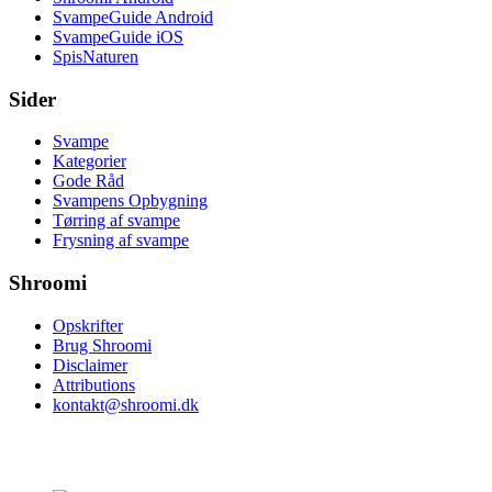
SvampeGuide Android
SvampeGuide iOS
SpisNaturen
Sider
Svampe
Kategorier
Gode Råd
Svampens Opbygning
Tørring af svampe
Frysning af svampe
Shroomi
Opskrifter
Brug Shroomi
Disclaimer
Attributions
kontakt@shroomi.dk