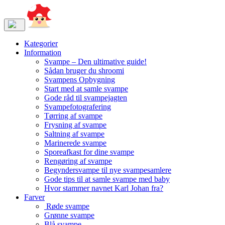
Kategorier
Information
Svampe – Den ultimative guide!
Sådan bruger du shroomi
Svampens Opbygning
Start med at samle svampe
Gode råd til svampejagten
Svampefotografering
Tørring af svampe
Frysning af svampe
Saltning af svampe
Marinerede svampe
Sporeafkast for dine svampe
Rengøring af svampe
Begyndersvampe til nye svampesamlere
Gode tips til at samle svampe med baby
Hvor stammer navnet Karl Johan fra?
Farver
Røde svampe
Grønne svampe
Blå svampe