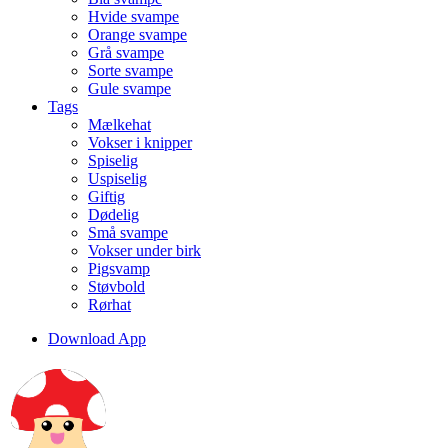
Hvide svampe
Orange svampe
Grå svampe
Sorte svampe
Gule svampe
Tags
Mælkehat
Vokser i knipper
Spiselig
Uspiselig
Giftig
Dødelig
Små svampe
Vokser under birk
Pigsvamp
Støvbold
Rørhat
Download App