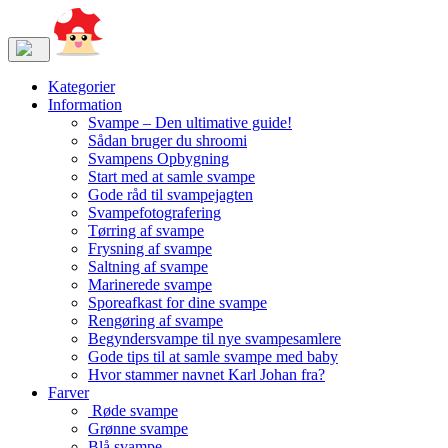
Kategorier
Information
Svampe – Den ultimative guide!
Sådan bruger du shroomi
Svampens Opbygning
Start med at samle svampe
Gode råd til svampejagten
Svampefotografering
Tørring af svampe
Frysning af svampe
Saltning af svampe
Marinerede svampe
Sporeafkast for dine svampe
Rengøring af svampe
Begyndersvampe til nye svampesamlere
Gode tips til at samle svampe med baby
Hvor stammer navnet Karl Johan fra?
Farver
Røde svampe
Grønne svampe
Blå svampe