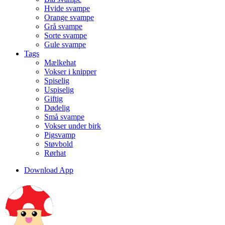
Hvide svampe
Orange svampe
Grå svampe
Sorte svampe
Gule svampe
Tags
Mælkehat
Vokser i knipper
Spiselig
Uspiselig
Giftig
Dødelig
Små svampe
Vokser under birk
Pigsvamp
Støvbold
Rørhat
Download App