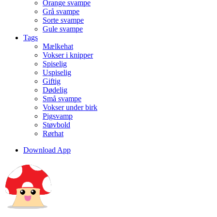
Orange svampe
Grå svampe
Sorte svampe
Gule svampe
Tags
Mælkehat
Vokser i knipper
Spiselig
Uspiselig
Giftig
Dødelig
Små svampe
Vokser under birk
Pigsvamp
Støvbold
Rørhat
Download App