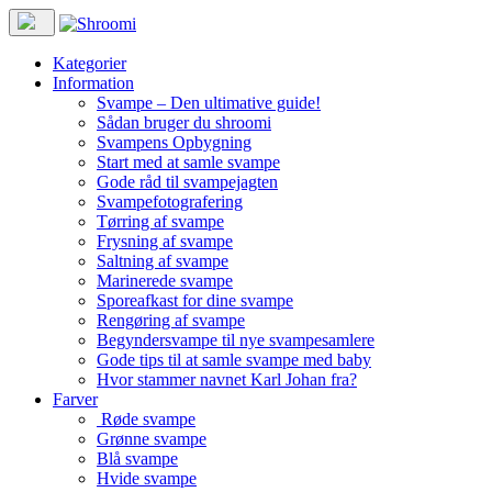
Kategorier
Information
Svampe – Den ultimative guide!
Sådan bruger du shroomi
Svampens Opbygning
Start med at samle svampe
Gode råd til svampejagten
Svampefotografering
Tørring af svampe
Frysning af svampe
Saltning af svampe
Marinerede svampe
Sporeafkast for dine svampe
Rengøring af svampe
Begyndersvampe til nye svampesamlere
Gode tips til at samle svampe med baby
Hvor stammer navnet Karl Johan fra?
Farver
Røde svampe
Grønne svampe
Blå svampe
Hvide svampe