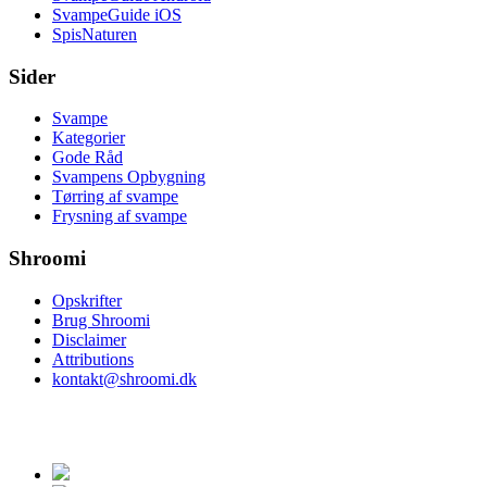
SvampeGuide iOS
SpisNaturen
Sider
Svampe
Kategorier
Gode Råd
Svampens Opbygning
Tørring af svampe
Frysning af svampe
Shroomi
Opskrifter
Brug Shroomi
Disclaimer
Attributions
kontakt@shroomi.dk