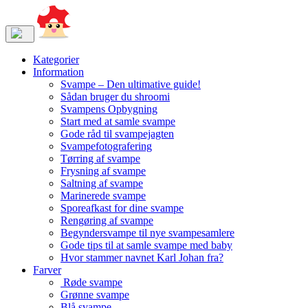
Kategorier
Information
Svampe – Den ultimative guide!
Sådan bruger du shroomi
Svampens Opbygning
Start med at samle svampe
Gode råd til svampejagten
Svampefotografering
Tørring af svampe
Frysning af svampe
Saltning af svampe
Marinerede svampe
Sporeafkast for dine svampe
Rengøring af svampe
Begyndersvampe til nye svampesamlere
Gode tips til at samle svampe med baby
Hvor stammer navnet Karl Johan fra?
Farver
Røde svampe
Grønne svampe
Blå svampe