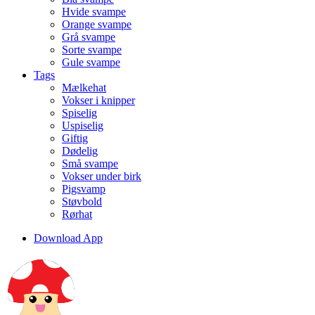
Hvide svampe
Orange svampe
Grå svampe
Sorte svampe
Gule svampe
Tags
Mælkehat
Vokser i knipper
Spiselig
Uspiselig
Giftig
Dødelig
Små svampe
Vokser under birk
Pigsvamp
Støvbold
Rørhat
Download App