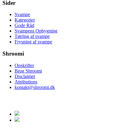
Sider
Svampe
Kategorier
Gode Råd
Svampens Opbygning
Tørring af svampe
Frysning af svampe
Shroomi
Opskrifter
Brug Shroomi
Disclaimer
Attributions
kontakt@shroomi.dk