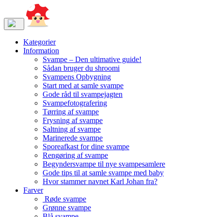
Kategorier
Information
Svampe – Den ultimative guide!
Sådan bruger du shroomi
Svampens Opbygning
Start med at samle svampe
Gode råd til svampejagten
Svampefotografering
Tørring af svampe
Frysning af svampe
Saltning af svampe
Marinerede svampe
Sporeafkast for dine svampe
Rengøring af svampe
Begyndersvampe til nye svampesamlere
Gode tips til at samle svampe med baby
Hvor stammer navnet Karl Johan fra?
Farver
Røde svampe
Grønne svampe
Blå svampe