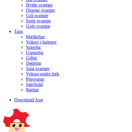
Hvide svampe
Orange svampe
Grå svampe
Sorte svampe
Gule svampe
Tags
Mælkehat
Vokser i knipper
Spiselig
Uspiselig
Giftig
Dødelig
Små svampe
Vokser under birk
Pigsvamp
Støvbold
Rørhat
Download App